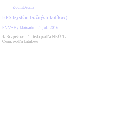
Zoom
Details
EPS (systém bočných kolíkov)
EVVA
By
klotoadmin
5. júla 2016
4. Bezpečnostná trieda podľa NBÚ-T.
Cena: podľa katalógu