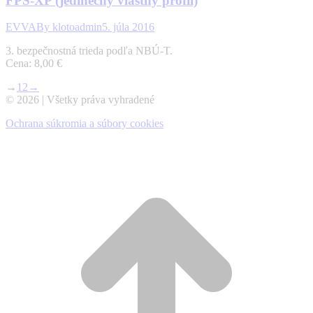
FPS-XP (jedinečný vlastný profil)
EVVA
By
klotoadmin
5. júla 2016
3. bezpečnostná trieda podľa NBÚ-T.
Cena: 8,00 €
→
1
2
→
© 2026 | Všetky práva vyhradené
Ochrana súkromia a súbory cookies
t
T