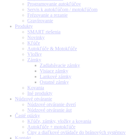
Programovanie autokľúčov
Servis k autokľúčom / motokľúčom
Frézovanie a rezanie
Gravírovanie
Produkty
SMART riešenia
Novinky
Kľúče
Autokľúče & Motokľúče
Vložky
Zámky
Zadlabávacie zámky
Visiace zámky
Lankové zámky
Ostatné zámky
Kovania
Iné produkty
Núdzové otváranie
Núdzové otváranie dverí
Núdzové otváranie áut
Časté otázky
Kľúče, zámky, vložky a kovania
Autokľúče + motokľúče
Čipy a diaľkové ovládače do bránových systémov
Kontakt