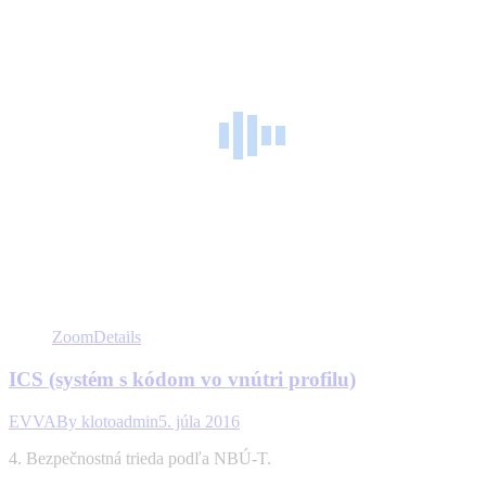
Zoom
Details
ICS (systém s kódom vo vnútri profilu)
EVVA
By
klotoadmin
5. júla 2016
4. Bezpečnostná trieda podľa NBÚ-T.