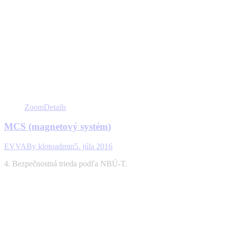
Zoom
Details
MCS (magnetový systém)
EVVA
By
klotoadmin
5. júla 2016
4. Bezpečnostná trieda podľa NBÚ-T.