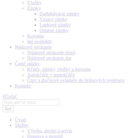
Vložky
Zámky
Zadlabávacie zámky
Visiace zámky
Lankové zámky
Ostatné zámky
Kovania
Iné produkty
Núdzové otváranie
Núdzové otváranie dverí
Núdzové otváranie áut
Časté otázky
Kľúče, zámky, vložky a kovania
Autokľúče + motokľúče
Čipy a diaľkové ovládače do bránových systémov
Kontakt
Search:
Hľadať
Úvod
Služby
Výroba, predaj a servis
Doprava a montáž