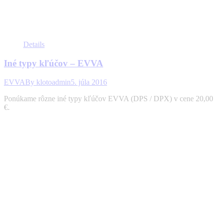
Details
Iné typy kľúčov – EVVA
EVVA
By
klotoadmin
5. júla 2016
Ponúkame rôzne iné typy kľúčov EVVA (DPS / DPX) v cene 20,00
€.