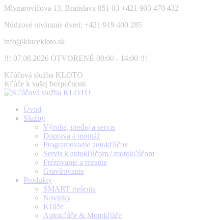
Skip
Mlynarovičova 13, Bratislava 851 03
+421 903 470 432
to
Núdzové otváranie dverí: +421 919 400 285
content
info@klucekloto.sk
!!! 07.08.2026 OTVORENÉ 08:00 - 14:00 !!!
Facebook
Kľúčová služba KLOTO
page
Kľúče k vašej bezpečnosti
opens
in
Úvod
new
Služby
window
Výroba, predaj a servis
Doprava a montáž
Programovanie autokľúčov
Servis k autokľúčom / motokľúčom
Frézovanie a rezanie
Gravírovanie
Produkty
SMART riešenia
Novinky
Kľúče
Autokľúče & Motokľúče