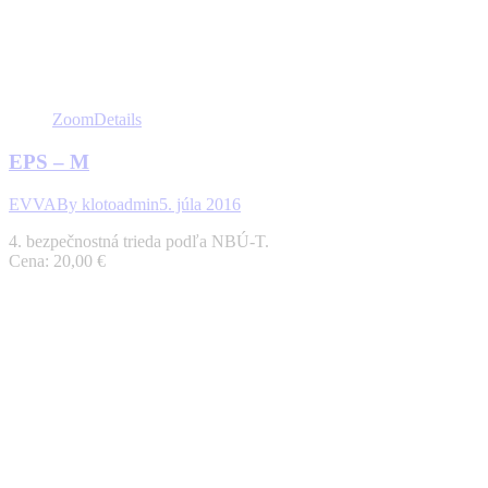
Zoom
Details
EPS – M
EVVA
By
klotoadmin
5. júla 2016
4. bezpečnostná trieda podľa NBÚ-T.
Cena: 20,00 €