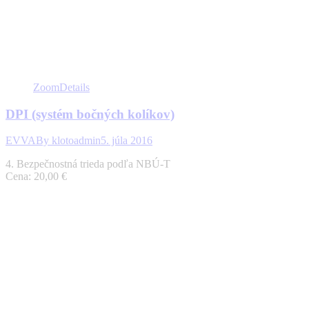
Zoom
Details
DPI (systém bočných kolíkov)
EVVA
By
klotoadmin
5. júla 2016
4. Bezpečnostná trieda podľa NBÚ-T
Cena: 20,00 €