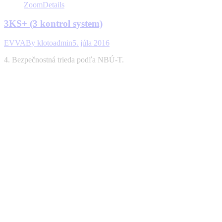
Zoom
Details
3KS+ (3 kontrol system)
EVVA
By
klotoadmin
5. júla 2016
4. Bezpečnostná trieda podľa NBÚ-T.