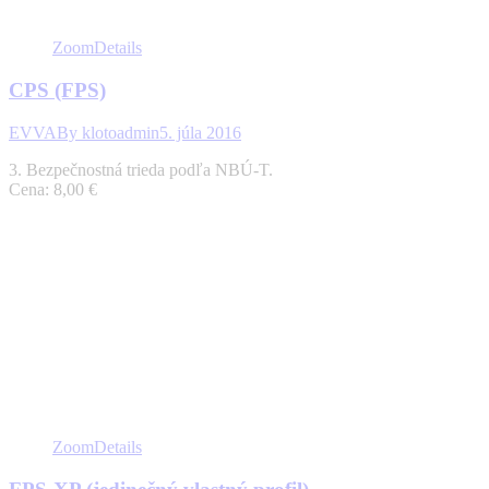
Zoom
Details
CPS (FPS)
EVVA
By
klotoadmin
5. júla 2016
3. Bezpečnostná trieda podľa NBÚ-T.
Cena: 8,00 €
Zoom
Details