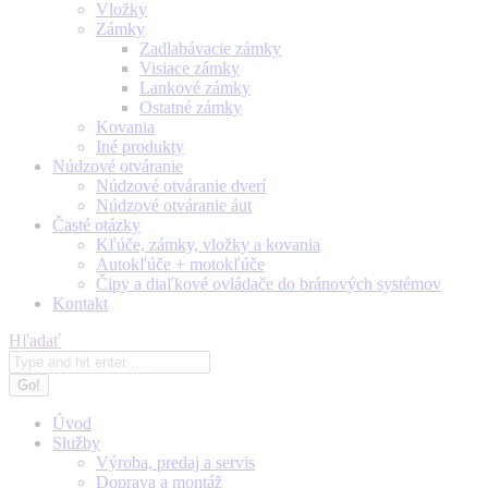
Vložky
Zámky
Zadlabávacie zámky
Visiace zámky
Lankové zámky
Ostatné zámky
Kovania
Iné produkty
Núdzové otváranie
Núdzové otváranie dverí
Núdzové otváranie áut
Časté otázky
Kľúče, zámky, vložky a kovania
Autokľúče + motokľúče
Čipy a diaľkové ovládače do bránových systémov
Kontakt
Search:
Hľadať
Úvod
Služby
Výroba, predaj a servis
Doprava a montáž