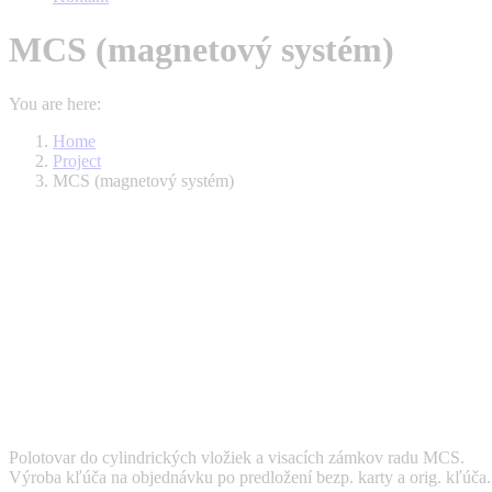
MCS (magnetový systém)
You are here:
Home
Project
MCS (magnetový systém)
Polotovar do cylindrických vložiek a visacích zámkov radu MCS.
Výroba kľúča na objednávku po predložení bezp. karty a orig. kľúča.