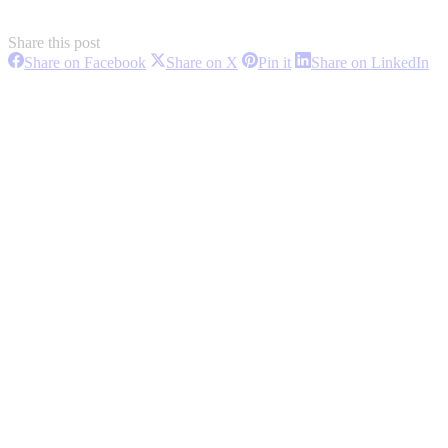
Share this post
Share
Share
Share
Sh
Share on Facebook
Share on X
Pin it
Share on LinkedIn
on
on
on
on
Project
Facebook
X
Pinterest
Li
navigation