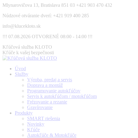
Skip
Mlynarovičova 13, Bratislava 851 03
+421 903 470 432
to
Núdzové otváranie dverí: +421 919 400 285
content
info@klucekloto.sk
!!! 07.08.2026 OTVORENÉ 08:00 - 14:00 !!!
Facebook
Kľúčová služba KLOTO
page
Kľúče k vašej bezpečnosti
opens
in
Úvod
new
Služby
window
Výroba, predaj a servis
Doprava a montáž
Programovanie autokľúčov
Servis k autokľúčom / motokľúčom
Frézovanie a rezanie
Gravírovanie
Produkty
SMART riešenia
Novinky
Kľúče
Autokľúče & Motokľúče