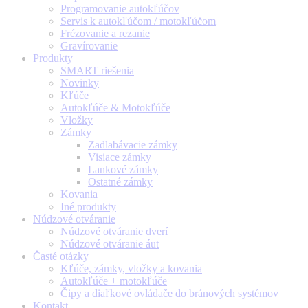
Programovanie autokľúčov
Servis k autokľúčom / motokľúčom
Frézovanie a rezanie
Gravírovanie
Produkty
SMART riešenia
Novinky
Kľúče
Autokľúče & Motokľúče
Vložky
Zámky
Zadlabávacie zámky
Visiace zámky
Lankové zámky
Ostatné zámky
Kovania
Iné produkty
Núdzové otváranie
Núdzové otváranie dverí
Núdzové otváranie áut
Časté otázky
Kľúče, zámky, vložky a kovania
Autokľúče + motokľúče
Čipy a diaľkové ovládače do bránových systémov
Kontakt