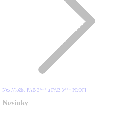
Next
Next
Vložka FAB 3*** a FAB 3*** PROFI
project:
Novinky