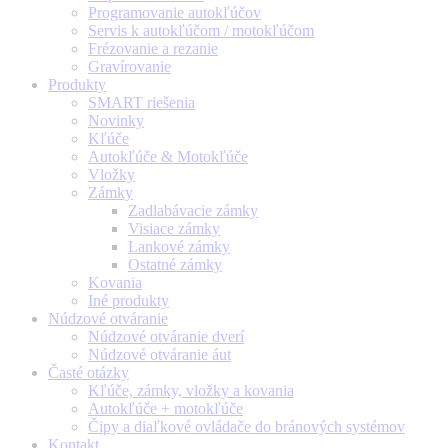
Programovanie autokľúčov
Servis k autokľúčom / motokľúčom
Frézovanie a rezanie
Gravírovanie
Produkty
SMART riešenia
Novinky
Kľúče
Autokľúče & Motokľúče
Vložky
Zámky
Zadlabávacie zámky
Visiace zámky
Lankové zámky
Ostatné zámky
Kovania
Iné produkty
Núdzové otváranie
Núdzové otváranie dverí
Núdzové otváranie áut
Časté otázky
Kľúče, zámky, vložky a kovania
Autokľúče + motokľúče
Čipy a diaľkové ovládače do bránových systémov
Kontakt