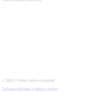
© 2026 | Všetky práva vyhradené
Ochrana súkromia a súbory cookies
t
T