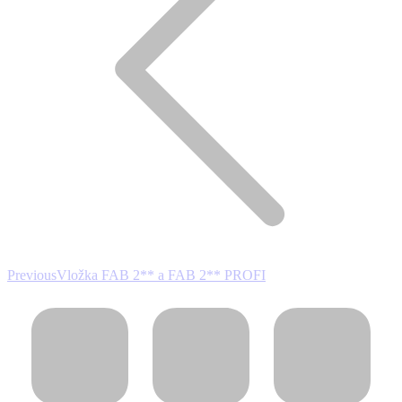
Previous
Previous
Vložka FAB 2** a FAB 2** PROFI
project: