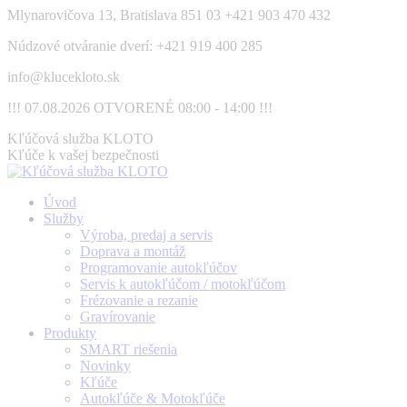
Skip
Mlynarovičova 13, Bratislava 851 03
+421 903 470 432
to
Núdzové otváranie dverí: +421 919 400 285
content
info@klucekloto.sk
!!! 07.08.2026 OTVORENÉ 08:00 - 14:00 !!!
Facebook
Kľúčová služba KLOTO
page
Kľúče k vašej bezpečnosti
opens
in
Úvod
new
Služby
window
Výroba, predaj a servis
Doprava a montáž
Programovanie autokľúčov
Servis k autokľúčom / motokľúčom
Frézovanie a rezanie
Gravírovanie
Produkty
SMART riešenia
Novinky
Kľúče
Autokľúče & Motokľúče