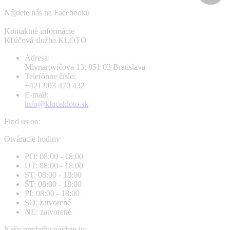
Nájdete nás na Facebooku
Kontaktné informácie
Kľúčová služba KLOTO
Adresa:
Mlynarovičova 13, 851 03 Bratislava
Telefónne číslo:
+421 903 470 432
E-mail:
info@klucekloto.sk
Find us on:
Facebook
Instagram
Otváracie hodiny
page
page
PO: 08:00 - 18:00
opens
opens
UT: 08:00 - 18:00
in
in
ST: 08:00 - 18:00
new
new
ŠT: 08:00 - 18:00
window
window
PI: 08:00 - 18:00
SO: zatvorené
NE: zatvorené
Našu predajňu nájdete tu: