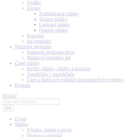
Vložky
Zámky
Zadlabávacie zámky
Visiace zámky
Lankové zámky
Ostatné zámky
Kovania
Iné produkty
Núdzové otváranie
Núdzové otváranie dverí
Núdzové otváranie áut
Časté otázky
Kľúče, zámky, vložky a kovania
Autokľúče + motokľúče
Čipy a diaľkové ovládače do bránových systémov
Kontakt
Search:
Hľadať
Úvod
Služby
Výroba, predaj a servis
Doprava a montáž