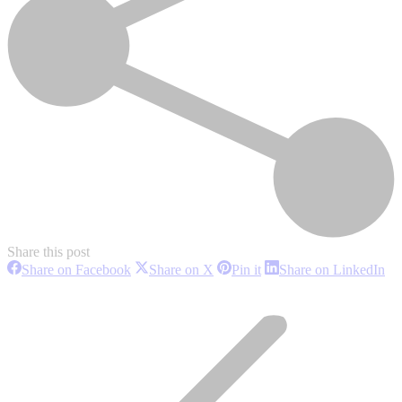
Share this post
Share
Share
Share
Sh
Share on Facebook
Share on X
Pin it
Share on LinkedIn
on
on
on
on
Project
Facebook
X
Pinterest
Li
navigation