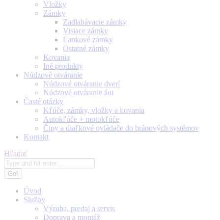
Vložky
Zámky
Zadlabávacie zámky
Visiace zámky
Lankové zámky
Ostatné zámky
Kovania
Iné produkty
Núdzové otváranie
Núdzové otváranie dverí
Núdzové otváranie áut
Časté otázky
Kľúče, zámky, vložky a kovania
Autokľúče + motokľúče
Čipy a diaľkové ovládače do bránových systémov
Kontakt
Search:
Hľadať
Úvod
Služby
Výroba, predaj a servis
Doprava a montáž