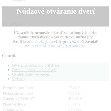
Núdzové otváranie dverí
You are here:
Už sa nikdy nemusíte obávať zabuchnutých alebo
zamknutých dverí! Naša núdzová služba pre
Bratislavu a okolie je tu vždy pre vás, stačí zavolať
na
telefónne číslo
+421 919 400 285
.
Cenník
Otváranie zabuchnutých dverí
Otváranie zamknutých dverí
Ostatné druhy otvorenia
Výjazdy
Bezpečnostné dvere
35,00 €
Protipožiarne dvere
45,00 €
Zámok AUTOMAT
100,00 €
Plastové dvere
65,00 €
Ostatné typy
dohodou