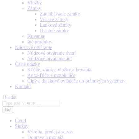
Vložky
Zámky
Zadlabávacie zámky
Visiace zámky
Lankové zámky
Ostatné zámky
Kovania
Iné produkty
Núdzové otváranie
Núdzové otváranie dverí
Núdzové otváranie áut
Časté otázky
Kľúče, zámky, vložky a kovania
Autokľúče + motokľúče
Čipy a diaľkové ovládače do bránových systémov
Kontakt
Search:
Hľadať
Úvod
Služby
Výroba, predaj a servis
Doprava a montáž