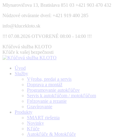
Skip
Mlynarovičova 13, Bratislava 851 03
+421 903 470 432
to
Núdzové otváranie dverí: +421 919 400 285
content
info@klucekloto.sk
!!! 07.08.2026 OTVORENÉ 08:00 - 14:00 !!!
Facebook
Kľúčová služba KLOTO
page
Kľúče k vašej bezpečnosti
opens
in
Úvod
new
Služby
window
Výroba, predaj a servis
Doprava a montáž
Programovanie autokľúčov
Servis k autokľúčom / motokľúčom
Frézovanie a rezanie
Gravírovanie
Produkty
SMART riešenia
Novinky
Kľúče
Autokľúče & Motokľúče