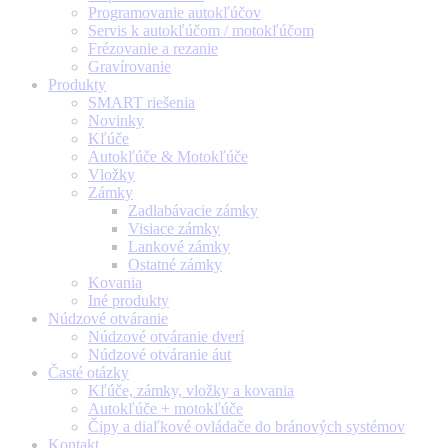
Programovanie autokľúčov
Servis k autokľúčom / motokľúčom
Frézovanie a rezanie
Gravírovanie
Produkty
SMART riešenia
Novinky
Kľúče
Autokľúče & Motokľúče
Vložky
Zámky
Zadlabávacie zámky
Visiace zámky
Lankové zámky
Ostatné zámky
Kovania
Iné produkty
Núdzové otváranie
Núdzové otváranie dverí
Núdzové otváranie áut
Časté otázky
Kľúče, zámky, vložky a kovania
Autokľúče + motokľúče
Čipy a diaľkové ovládače do bránových systémov
Kontakt