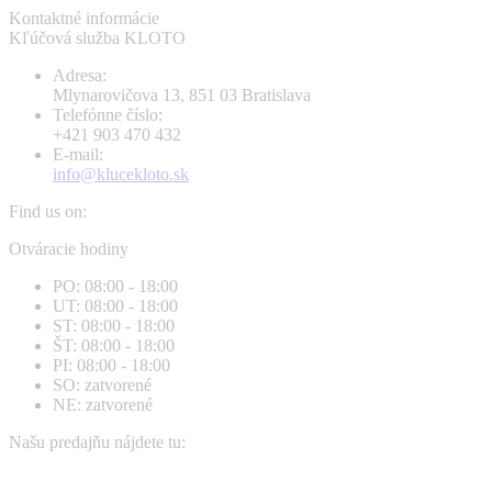
Kontaktné informácie
Kľúčová služba KLOTO
Adresa:
Mlynarovičova 13, 851 03 Bratislava
Telefónne číslo:
+421 903 470 432
E-mail:
info@klucekloto.sk
Find us on:
Facebook
Instagram
Otváracie hodiny
page
page
PO: 08:00 - 18:00
opens
opens
UT: 08:00 - 18:00
in
in
ST: 08:00 - 18:00
new
new
ŠT: 08:00 - 18:00
window
window
PI: 08:00 - 18:00
SO: zatvorené
NE: zatvorené
Našu predajňu nájdete tu: