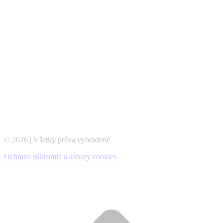
© 2026 | Všetky práva vyhradené
Ochrana súkromia a súbory cookies
t
T