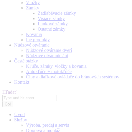
Vložky
Zámky
Zadlabávacie zámky
Visiace zámky
Lankové zámky
Ostatné zámky
Kovania
Iné produkty
Núdzové otváranie
Núdzové otváranie dverí
Núdzové otváranie áut
Časté otázky
Kľúče, zámky, vložky a kovania
Autokľúče + motokľúče
Čipy a diaľkové ovládače do bránových systémov
Kontakt
Search:
Hľadať
Úvod
Služby
Výroba, predaj a servis
Doprava a montáž