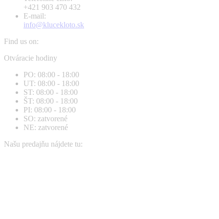
+421 903 470 432
E-mail:
info@klucekloto.sk
Find us on:
Facebook
Instagram
Otváracie hodiny
page
page
PO: 08:00 - 18:00
opens
opens
UT: 08:00 - 18:00
in
in
ST: 08:00 - 18:00
new
new
ŠT: 08:00 - 18:00
window
window
PI: 08:00 - 18:00
SO: zatvorené
NE: zatvorené
Našu predajňu nájdete tu: