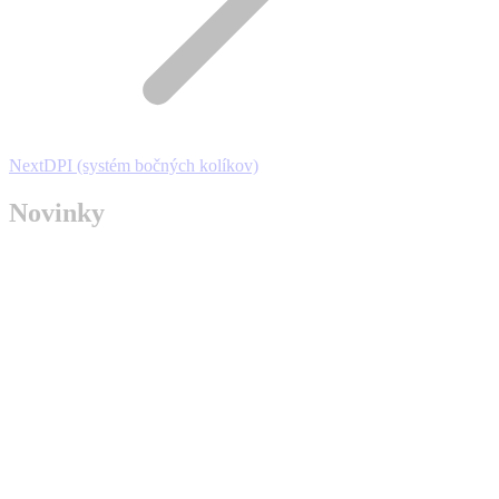
Next
Next
DPI (systém bočných kolíkov)
project:
Novinky