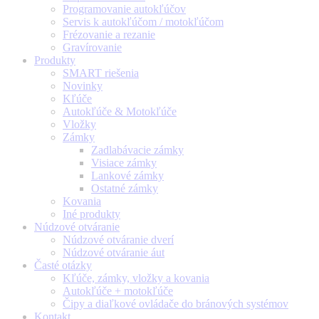
Programovanie autokľúčov
Servis k autokľúčom / motokľúčom
Frézovanie a rezanie
Gravírovanie
Produkty
SMART riešenia
Novinky
Kľúče
Autokľúče & Motokľúče
Vložky
Zámky
Zadlabávacie zámky
Visiace zámky
Lankové zámky
Ostatné zámky
Kovania
Iné produkty
Núdzové otváranie
Núdzové otváranie dverí
Núdzové otváranie áut
Časté otázky
Kľúče, zámky, vložky a kovania
Autokľúče + motokľúče
Čipy a diaľkové ovládače do bránových systémov
Kontakt