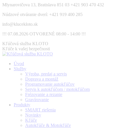
Skip
Mlynarovičova 13, Bratislava 851 03
+421 903 470 432
to
Núdzové otváranie dverí: +421 919 400 285
content
info@klucekloto.sk
!!! 07.08.2026 OTVORENÉ 08:00 - 14:00 !!!
Facebook
Kľúčová služba KLOTO
page
Kľúče k vašej bezpečnosti
opens
in
Úvod
new
Služby
window
Výroba, predaj a servis
Doprava a montáž
Programovanie autokľúčov
Servis k autokľúčom / motokľúčom
Frézovanie a rezanie
Gravírovanie
Produkty
SMART riešenia
Novinky
Kľúče
Autokľúče & Motokľúče