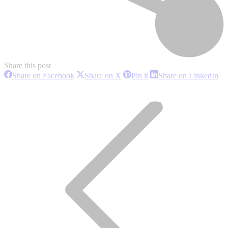
Share this post
Share
Share
Share
Sh
Share on Facebook
Share on X
Pin it
Share on LinkedIn
on
on
on
on
Project
Facebook
X
Pinterest
Li
navigation