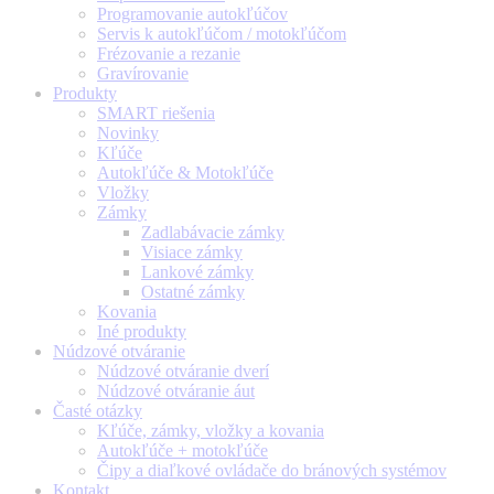
Programovanie autokľúčov
Servis k autokľúčom / motokľúčom
Frézovanie a rezanie
Gravírovanie
Produkty
SMART riešenia
Novinky
Kľúče
Autokľúče & Motokľúče
Vložky
Zámky
Zadlabávacie zámky
Visiace zámky
Lankové zámky
Ostatné zámky
Kovania
Iné produkty
Núdzové otváranie
Núdzové otváranie dverí
Núdzové otváranie áut
Časté otázky
Kľúče, zámky, vložky a kovania
Autokľúče + motokľúče
Čipy a diaľkové ovládače do bránových systémov
Kontakt