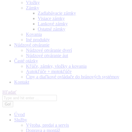
Vložky
Zámky
Zadlabávacie zámky
Visiace zámky
Lankové zámky
Ostatné zámky
Kovania
Iné produkty
Núdzové otváranie
Núdzové otváranie dverí
Núdzové otváranie áut
Časté otázky
Kľúče, zámky, vložky a kovania
Autokľúče + motokľúče
Čipy a diaľkové ovládače do bránových systémov
Kontakt
Search:
Hľadať
Úvod
Služby
Výroba, predaj a servis
Doprava a montáž