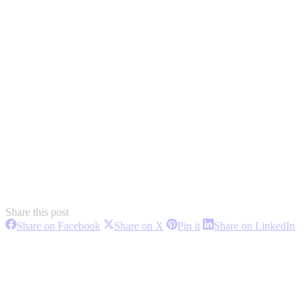
Share this post
Share
Share
Share
Sh
Share on Facebook
Share on X
Pin it
Share on LinkedIn
on
on
on
on
Project
Facebook
X
Pinterest
Li
navigation