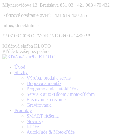
Skip
Mlynarovičova 13, Bratislava 851 03
+421 903 470 432
to
Núdzové otváranie dverí: +421 919 400 285
content
info@klucekloto.sk
!!! 07.08.2026 OTVORENÉ 08:00 - 14:00 !!!
Facebook
Kľúčová služba KLOTO
page
Kľúče k vašej bezpečnosti
opens
in
Úvod
new
Služby
window
Výroba, predaj a servis
Doprava a montáž
Programovanie autokľúčov
Servis k autokľúčom / motokľúčom
Frézovanie a rezanie
Gravírovanie
Produkty
SMART riešenia
Novinky
Kľúče
Autokľúče & Motokľúče