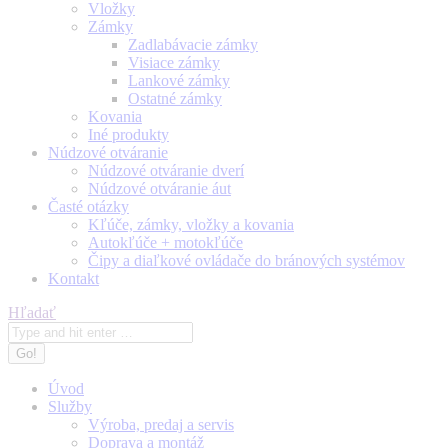
Vložky
Zámky
Zadlabávacie zámky
Visiace zámky
Lankové zámky
Ostatné zámky
Kovania
Iné produkty
Núdzové otváranie
Núdzové otváranie dverí
Núdzové otváranie áut
Časté otázky
Kľúče, zámky, vložky a kovania
Autokľúče + motokľúče
Čipy a diaľkové ovládače do bránových systémov
Kontakt
Search:
Hľadať
Úvod
Služby
Výroba, predaj a servis
Doprava a montáž