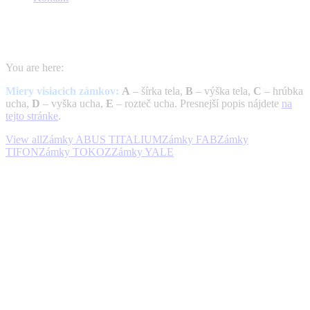
Visiace zámky
You are here:
Miery visiacich zámkov:
A
– šírka tela,
B
– výška tela,
C
– hrúbka
ucha,
D
– vyška ucha,
E
– rozteč ucha. Presnejší popis nájdete
na
tejto stránke
.
View all
Zámky ABUS TITALIUM
Zámky FAB
Zámky
TIFON
Zámky TOKOZ
Zámky YALE