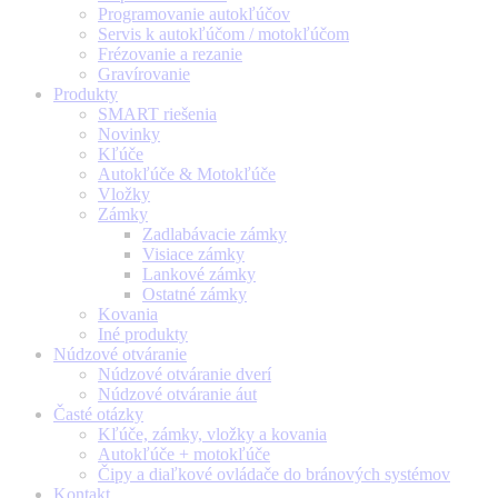
Programovanie autokľúčov
Servis k autokľúčom / motokľúčom
Frézovanie a rezanie
Gravírovanie
Produkty
SMART riešenia
Novinky
Kľúče
Autokľúče & Motokľúče
Vložky
Zámky
Zadlabávacie zámky
Visiace zámky
Lankové zámky
Ostatné zámky
Kovania
Iné produkty
Núdzové otváranie
Núdzové otváranie dverí
Núdzové otváranie áut
Časté otázky
Kľúče, zámky, vložky a kovania
Autokľúče + motokľúče
Čipy a diaľkové ovládače do bránových systémov
Kontakt