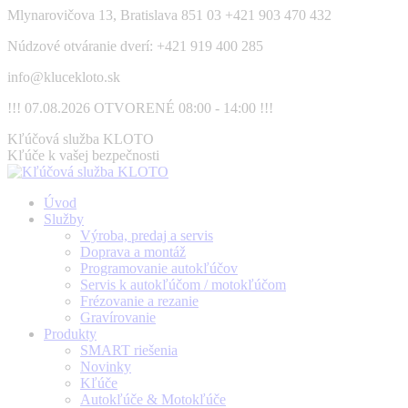
Skip
Mlynarovičova 13, Bratislava 851 03
+421 903 470 432
to
Núdzové otváranie dverí: +421 919 400 285
content
info@klucekloto.sk
!!! 07.08.2026 OTVORENÉ 08:00 - 14:00 !!!
Facebook
Kľúčová služba KLOTO
page
Kľúče k vašej bezpečnosti
opens
in
Úvod
new
Služby
window
Výroba, predaj a servis
Doprava a montáž
Programovanie autokľúčov
Servis k autokľúčom / motokľúčom
Frézovanie a rezanie
Gravírovanie
Produkty
SMART riešenia
Novinky
Kľúče
Autokľúče & Motokľúče