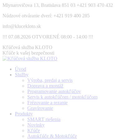
Skip
Mlynarovičova 13, Bratislava 851 03
+421 903 470 432
to
Núdzové otváranie dverí: +421 919 400 285
content
info@klucekloto.sk
!!! 07.08.2026 OTVORENÉ 08:00 - 14:00 !!!
Facebook
Kľúčová služba KLOTO
page
Kľúče k vašej bezpečnosti
opens
in
Úvod
new
Služby
window
Výroba, predaj a servis
Doprava a montáž
Programovanie autokľúčov
Servis k autokľúčom / motokľúčom
Frézovanie a rezanie
Gravírovanie
Produkty
SMART riešenia
Novinky
Kľúče
Autokľúče & Motokľúče