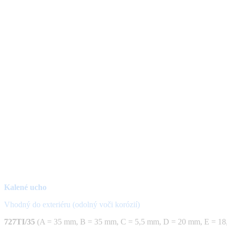
Kalené ucho
Vhodný do exteriéru (odolný voči korózií)
727TI/35
(A = 35 mm, B = 35 mm, C = 5,5 mm, D = 20 mm, E = 18