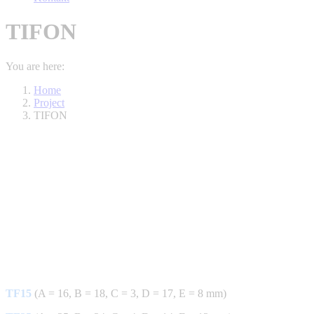
TIFON
You are here:
Home
Project
TIFON
TF15
(A = 16, B = 18, C = 3, D = 17, E = 8 mm)