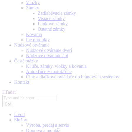
Vložky
Zámky
Zadlabávacie zámky
Visiace zámky
Lankové zámky
Ostatné zámky
Kovania
Iné produkty
Núdzové otváranie
Núdzové otváranie dverí
Núdzové otváranie áut
Časté otázky
Kľúče, zámky, vložky a kovania
Autokľúče + motokľúče
Čipy a diaľkové ovládače do bránových systémov
Kontakt
Search:
Hľadať
Úvod
Služby
Výroba, predaj a servis
Doprava a montáž