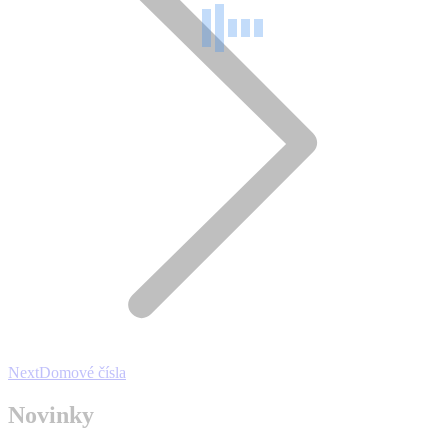
Next
Next
Domové čísla
project:
Novinky