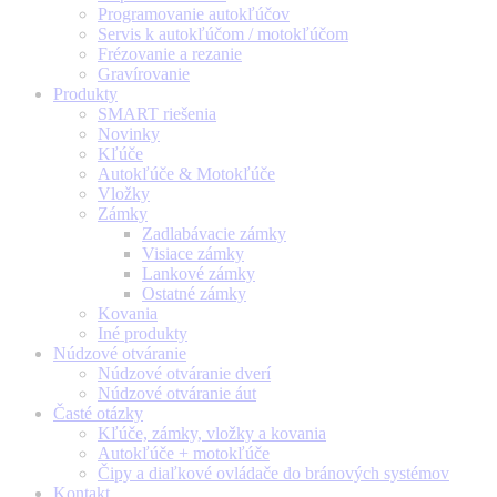
Programovanie autokľúčov
Servis k autokľúčom / motokľúčom
Frézovanie a rezanie
Gravírovanie
Produkty
SMART riešenia
Novinky
Kľúče
Autokľúče & Motokľúče
Vložky
Zámky
Zadlabávacie zámky
Visiace zámky
Lankové zámky
Ostatné zámky
Kovania
Iné produkty
Núdzové otváranie
Núdzové otváranie dverí
Núdzové otváranie áut
Časté otázky
Kľúče, zámky, vložky a kovania
Autokľúče + motokľúče
Čipy a diaľkové ovládače do bránových systémov
Kontakt