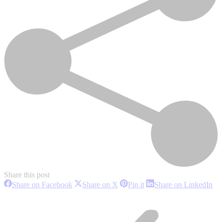
Share this post
Share
Share
Share
Sh
Share on Facebook
Share on X
Pin it
Share on LinkedIn
on
on
on
on
Project
Facebook
X
Pinterest
Li
navigation