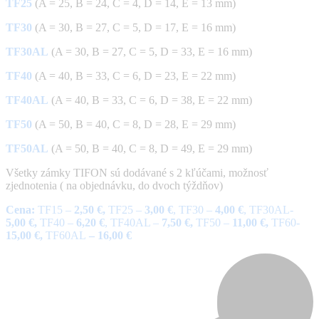
TF25
(A = 25, B = 24, C = 4, D = 14, E = 13 mm)
TF30
(A = 30, B = 27, C = 5, D = 17, E = 16 mm)
TF30AL
(A = 30, B = 27, C = 5, D = 33, E = 16 mm)
TF40
(A = 40, B = 33, C = 6, D = 23, E = 22 mm)
TF40AL
(A = 40, B = 33, C = 6, D = 38, E = 22 mm)
TF50
(A = 50, B = 40, C = 8, D = 28, E = 29 mm)
TF50AL
(A = 50, B = 40, C = 8, D = 49, E = 29 mm)
Všetky zámky TIFON sú dodávané s 2 kľúčami, možnosť
zjednotenia ( na objednávku, do dvoch týždňov)
Cena:
TF15 –
2,50 €,
TF25 –
3,00 €
, TF30 –
4,00 €
, TF30AL-
5,00 €,
TF40 –
6,20 €
, TF40AL –
7,50 €,
TF50 –
11,00 €,
TF60-
15,00 €,
TF60AL
– 16,00 €