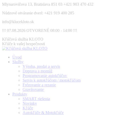
Skip
Mlynarovičova 13, Bratislava 851 03
+421 903 470 432
to
Núdzové otváranie dverí: +421 919 400 285
content
info@klucekloto.sk
!!! 07.08.2026 OTVORENÉ 08:00 - 14:00 !!!
Facebook
Kľúčová služba KLOTO
page
Kľúče k vašej bezpečnosti
opens
in
Úvod
new
Služby
window
Výroba, predaj a servis
Doprava a montáž
Programovanie autokľúčov
Servis k autokľúčom / motokľúčom
Frézovanie a rezanie
Gravírovanie
Produkty
SMART riešenia
Novinky
Kľúče
Autokľúče & Motokľúče