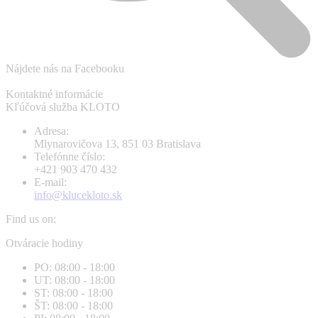
Nájdete nás na Facebooku
Kontaktné informácie
Kľúčová služba KLOTO
Adresa:
Mlynarovičova 13, 851 03 Bratislava
Telefónne číslo:
+421 903 470 432
E-mail:
info@klucekloto.sk
Find us on:
Facebook
Instagram
Otváracie hodiny
page
page
PO: 08:00 - 18:00
opens
opens
UT: 08:00 - 18:00
in
in
ST: 08:00 - 18:00
new
new
ŠT: 08:00 - 18:00
window
window