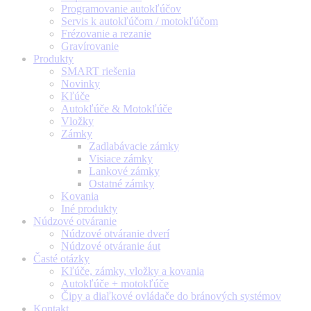
Programovanie autokľúčov
Servis k autokľúčom / motokľúčom
Frézovanie a rezanie
Gravírovanie
Produkty
SMART riešenia
Novinky
Kľúče
Autokľúče & Motokľúče
Vložky
Zámky
Zadlabávacie zámky
Visiace zámky
Lankové zámky
Ostatné zámky
Kovania
Iné produkty
Núdzové otváranie
Núdzové otváranie dverí
Núdzové otváranie áut
Časté otázky
Kľúče, zámky, vložky a kovania
Autokľúče + motokľúče
Čipy a diaľkové ovládače do bránových systémov
Kontakt