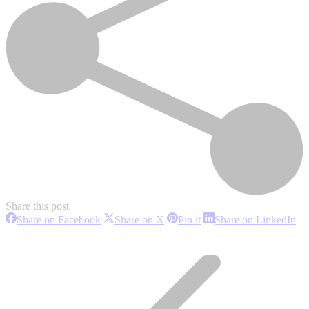
Share this post
Share
Share
Share
Sh
Share on Facebook
Share on X
Pin it
Share on LinkedIn
on
on
on
on
Project
Facebook
X
Pinterest
Li
navigation