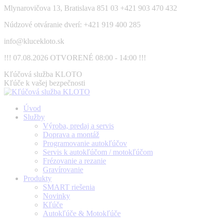
Skip
Mlynarovičova 13, Bratislava 851 03
+421 903 470 432
to
Núdzové otváranie dverí: +421 919 400 285
content
info@klucekloto.sk
!!! 07.08.2026 OTVORENÉ 08:00 - 14:00 !!!
Facebook
Kľúčová služba KLOTO
page
Kľúče k vašej bezpečnosti
opens
in
Úvod
new
Služby
window
Výroba, predaj a servis
Doprava a montáž
Programovanie autokľúčov
Servis k autokľúčom / motokľúčom
Frézovanie a rezanie
Gravírovanie
Produkty
SMART riešenia
Novinky
Kľúče
Autokľúče & Motokľúče