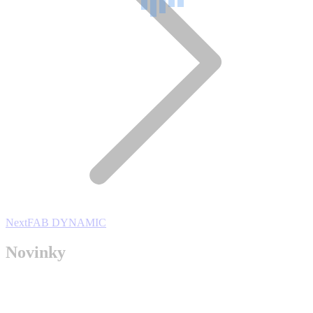
Next
Next
FAB DYNAMIC
project:
Novinky