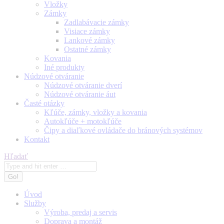
Vložky
Zámky
Zadlabávacie zámky
Visiace zámky
Lankové zámky
Ostatné zámky
Kovania
Iné produkty
Núdzové otváranie
Núdzové otváranie dverí
Núdzové otváranie áut
Časté otázky
Kľúče, zámky, vložky a kovania
Autokľúče + motokľúče
Čipy a diaľkové ovládače do bránových systémov
Kontakt
Search:
Hľadať
Úvod
Služby
Výroba, predaj a servis
Doprava a montáž