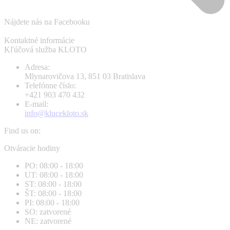
Nájdete nás na Facebooku
Kontaktné informácie
Kľúčová služba KLOTO
Adresa:
Mlynarovičova 13, 851 03 Bratislava
Telefónne číslo:
+421 903 470 432
E-mail:
info@klucekloto.sk
Find us on:
Facebook
Instagram
Otváracie hodiny
page
page
PO: 08:00 - 18:00
opens
opens
UT: 08:00 - 18:00
in
in
ST: 08:00 - 18:00
new
new
ŠT: 08:00 - 18:00
window
window
PI: 08:00 - 18:00
SO: zatvorené
NE: zatvorené