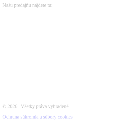
Našu predajňu nájdete tu:
© 2026 | Všetky práva vyhradené
Ochrana súkromia a súbory cookies
t
T