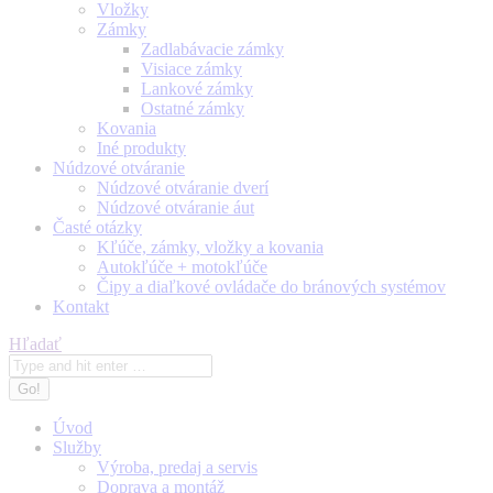
Vložky
Zámky
Zadlabávacie zámky
Visiace zámky
Lankové zámky
Ostatné zámky
Kovania
Iné produkty
Núdzové otváranie
Núdzové otváranie dverí
Núdzové otváranie áut
Časté otázky
Kľúče, zámky, vložky a kovania
Autokľúče + motokľúče
Čipy a diaľkové ovládače do bránových systémov
Kontakt
Search:
Hľadať
Úvod
Služby
Výroba, predaj a servis
Doprava a montáž