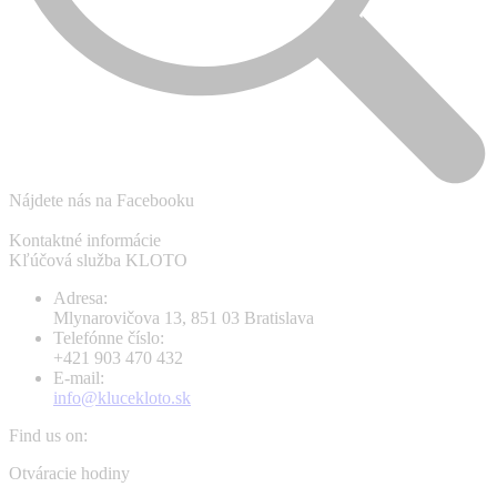
Nájdete nás na Facebooku
Kontaktné informácie
Kľúčová služba KLOTO
Adresa:
Mlynarovičova 13, 851 03 Bratislava
Telefónne číslo:
+421 903 470 432
E-mail:
info@klucekloto.sk
Find us on:
Facebook
Instagram
Otváracie hodiny
page
page