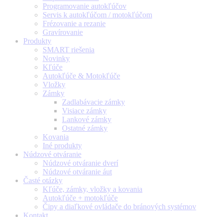
Programovanie autokľúčov
Servis k autokľúčom / motokľúčom
Frézovanie a rezanie
Gravírovanie
Produkty
SMART riešenia
Novinky
Kľúče
Autokľúče & Motokľúče
Vložky
Zámky
Zadlabávacie zámky
Visiace zámky
Lankové zámky
Ostatné zámky
Kovania
Iné produkty
Núdzové otváranie
Núdzové otváranie dverí
Núdzové otváranie áut
Časté otázky
Kľúče, zámky, vložky a kovania
Autokľúče + motokľúče
Čipy a diaľkové ovládače do bránových systémov
Kontakt