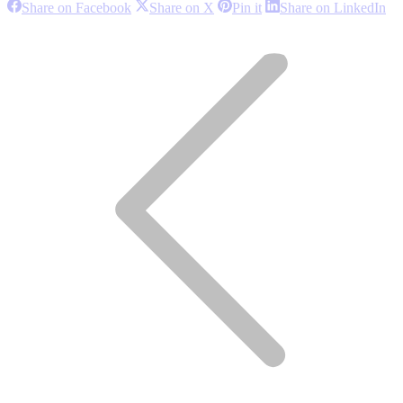
Share
Share
Share
Sh
Share on Facebook
Share on X
Pin it
Share on LinkedIn
on
on
on
on
Project
Facebook
X
Pinterest
Li
navigation