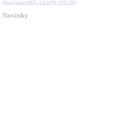
Next
Next
Vložka MUL-T-LOCK MTL300
project:
Novinky