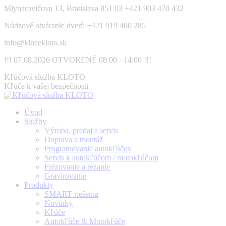
Skip
Mlynarovičova 13, Bratislava 851 03
+421 903 470 432
to
Núdzové otváranie dverí: +421 919 400 285
content
info@klucekloto.sk
!!! 07.08.2026 OTVORENÉ 08:00 - 14:00 !!!
Facebook
Kľúčová služba KLOTO
page
Kľúče k vašej bezpečnosti
opens
in
Úvod
new
Služby
window
Výroba, predaj a servis
Doprava a montáž
Programovanie autokľúčov
Servis k autokľúčom / motokľúčom
Frézovanie a rezanie
Gravírovanie
Produkty
SMART riešenia
Novinky
Kľúče
Autokľúče & Motokľúče