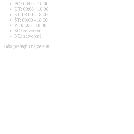
PO: 08:00 - 18:00
opens
opens
UT: 08:00 - 18:00
in
in
ST: 08:00 - 18:00
new
new
ŠT: 08:00 - 18:00
window
window
PI: 08:00 - 18:00
SO: zatvorené
NE: zatvorené
Našu predajňu nájdete tu: