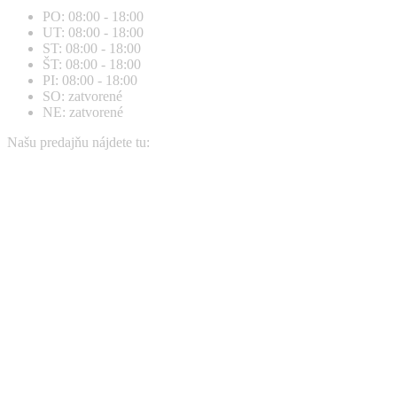
page
page
PO: 08:00 - 18:00
opens
opens
UT: 08:00 - 18:00
in
in
ST: 08:00 - 18:00
new
new
ŠT: 08:00 - 18:00
window
window
PI: 08:00 - 18:00
SO: zatvorené
NE: zatvorené
Našu predajňu nájdete tu: