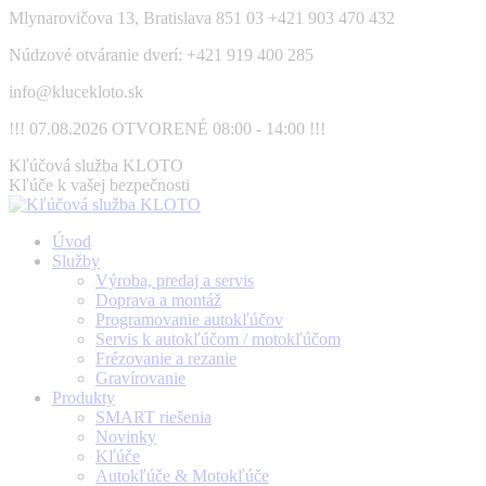
Skip
Mlynarovičova 13, Bratislava 851 03
+421 903 470 432
to
Núdzové otváranie dverí: +421 919 400 285
content
info@klucekloto.sk
!!! 07.08.2026 OTVORENÉ 08:00 - 14:00 !!!
Facebook
Kľúčová služba KLOTO
page
Kľúče k vašej bezpečnosti
opens
in
Úvod
new
Služby
window
Výroba, predaj a servis
Doprava a montáž
Programovanie autokľúčov
Servis k autokľúčom / motokľúčom
Frézovanie a rezanie
Gravírovanie
Produkty
SMART riešenia
Novinky
Kľúče
Autokľúče & Motokľúče