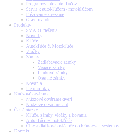
Programovanie autokľúčov
Servis k autokľúčom / motokľúčom
Frézovanie a rezanie
Gravírovanie
Produkty
SMART riešenia
Novinky
Kľúče
Autokľúče & Motokľúče
Vložky
Zámky
Zadlabávacie zámky
Visiace zámky
Lankové zámky
Ostatné zámky
Kovania
Iné produkty
Núdzové otváranie
Núdzové otváranie dverí
Núdzové otváranie áut
Časté otázky
Kľúče, zámky, vložky a kovania
Autokľúče + motokľúče
Čipy a diaľkové ovládače do bránových systémov
Kontakt