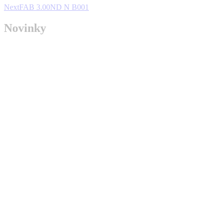
Next
Next
FAB 3.00ND N B001
project:
Novinky