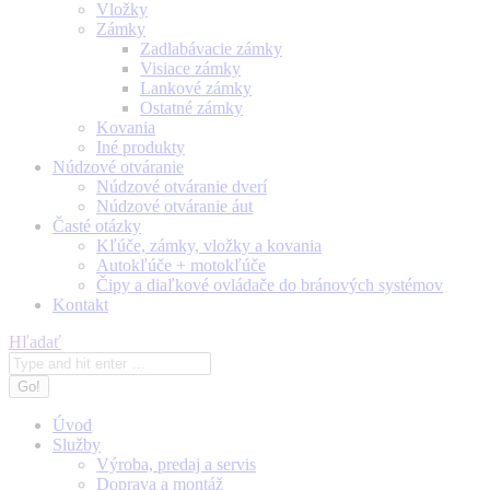
Vložky
Zámky
Zadlabávacie zámky
Visiace zámky
Lankové zámky
Ostatné zámky
Kovania
Iné produkty
Núdzové otváranie
Núdzové otváranie dverí
Núdzové otváranie áut
Časté otázky
Kľúče, zámky, vložky a kovania
Autokľúče + motokľúče
Čipy a diaľkové ovládače do bránových systémov
Kontakt
Search:
Hľadať
Úvod
Služby
Výroba, predaj a servis
Doprava a montáž