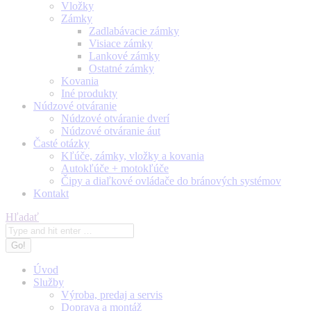
Vložky
Zámky
Zadlabávacie zámky
Visiace zámky
Lankové zámky
Ostatné zámky
Kovania
Iné produkty
Núdzové otváranie
Núdzové otváranie dverí
Núdzové otváranie áut
Časté otázky
Kľúče, zámky, vložky a kovania
Autokľúče + motokľúče
Čipy a diaľkové ovládače do bránových systémov
Kontakt
Search:
Hľadať
Úvod
Služby
Výroba, predaj a servis
Doprava a montáž