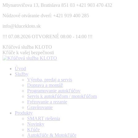
Skip
Mlynarovičova 13, Bratislava 851 03
+421 903 470 432
to
Núdzové otváranie dverí: +421 919 400 285
content
info@klucekloto.sk
!!! 07.08.2026 OTVORENÉ 08:00 - 14:00 !!!
Facebook
Kľúčová služba KLOTO
page
Kľúče k vašej bezpečnosti
opens
in
Úvod
new
Služby
window
Výroba, predaj a servis
Doprava a montáž
Programovanie autokľúčov
Servis k autokľúčom / motokľúčom
Frézovanie a rezanie
Gravírovanie
Produkty
SMART riešenia
Novinky
Kľúče
Autokľúče & Motokľúče