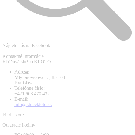
Nájdete nás na Facebooku
Kontaktné informácie
Kľúčová služba KLOTO
Adresa:
Mlynarovičova 13, 851 03
Bratislava
Telefónne číslo:
+421 903 470 432
E-mail:
info@klucekloto.sk
Find us on:
Facebook
Instagram
Otváracie hodiny
page
page