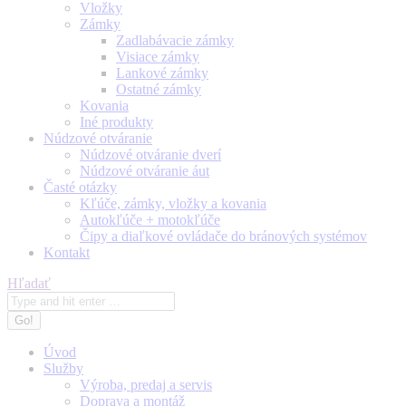
Vložky
Zámky
Zadlabávacie zámky
Visiace zámky
Lankové zámky
Ostatné zámky
Kovania
Iné produkty
Núdzové otváranie
Núdzové otváranie dverí
Núdzové otváranie áut
Časté otázky
Kľúče, zámky, vložky a kovania
Autokľúče + motokľúče
Čipy a diaľkové ovládače do bránových systémov
Kontakt
Search:
Hľadať
Úvod
Služby
Výroba, predaj a servis
Doprava a montáž