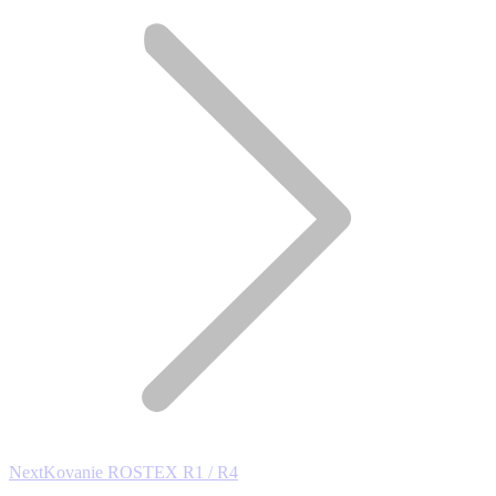
Next
Next
Kovanie ROSTEX R1 / R4
project: