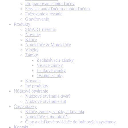
Programovanie autokľúčov
Servis k autokľúčom / motokľúčom
Frézovanie a rezanie
Gravírovanie
Produkty
SMART riešenia
Novinky
Kľúče
Autokľúče & Motokľúče
Vložky
Zámky
Zadlabávacie zámky
Visiace zámky
Lankové zámky
Ostatné zámky
Kovania
Iné produkty
Núdzové otváranie
Núdzové otváranie dverí
Núdzové otváranie áut
Časté otázky
Kľúče, zámky, vložky a kovania
Autokľúče + motokľúče
Čipy a diaľkové ovládače do bránových systémov
Kontakt