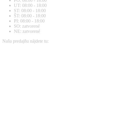
PO: 08:00 - 18:00
opens
opens
UT: 08:00 - 18:00
in
in
ST: 08:00 - 18:00
new
new
ŠT: 08:00 - 18:00
window
window
PI: 08:00 - 18:00
SO: zatvorené
NE: zatvorené
Našu predajňu nájdete tu: