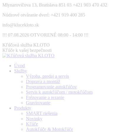
Skip
Mlynarovičova 13, Bratislava 851 03
+421 903 470 432
to
Núdzové otváranie dverí: +421 919 400 285
content
info@klucekloto.sk
!!! 07.08.2026 OTVORENÉ 08:00 - 14:00 !!!
Facebook
Kľúčová služba KLOTO
page
Kľúče k vašej bezpečnosti
opens
in
Úvod
new
Služby
window
Výroba, predaj a servis
Doprava a montáž
Programovanie autokľúčov
Servis k autokľúčom / motokľúčom
Frézovanie a rezanie
Gravírovanie
Produkty
SMART riešenia
Novinky
Kľúče
Autokľúče & Motokľúče