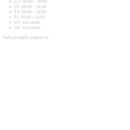
UT: 08:00 - 18:00
in
in
ST: 08:00 - 18:00
new
new
ŠT: 08:00 - 18:00
window
window
PI: 08:00 - 18:00
SO: zatvorené
NE: zatvorené
Našu predajňu nájdete tu: