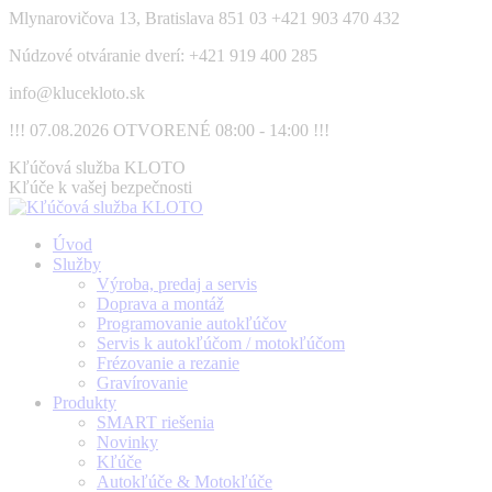
Skip
Mlynarovičova 13, Bratislava 851 03
+421 903 470 432
to
Núdzové otváranie dverí: +421 919 400 285
content
info@klucekloto.sk
!!! 07.08.2026 OTVORENÉ 08:00 - 14:00 !!!
Facebook
Kľúčová služba KLOTO
page
Kľúče k vašej bezpečnosti
opens
in
Úvod
new
Služby
window
Výroba, predaj a servis
Doprava a montáž
Programovanie autokľúčov
Servis k autokľúčom / motokľúčom
Frézovanie a rezanie
Gravírovanie
Produkty
SMART riešenia
Novinky
Kľúče
Autokľúče & Motokľúče