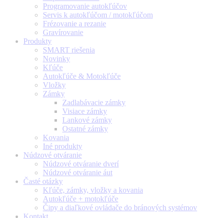
Programovanie autokľúčov
Servis k autokľúčom / motokľúčom
Frézovanie a rezanie
Gravírovanie
Produkty
SMART riešenia
Novinky
Kľúče
Autokľúče & Motokľúče
Vložky
Zámky
Zadlabávacie zámky
Visiace zámky
Lankové zámky
Ostatné zámky
Kovania
Iné produkty
Núdzové otváranie
Núdzové otváranie dverí
Núdzové otváranie áut
Časté otázky
Kľúče, zámky, vložky a kovania
Autokľúče + motokľúče
Čipy a diaľkové ovládače do bránových systémov
Kontakt