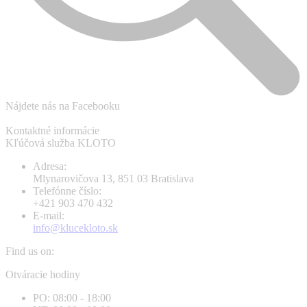
Nájdete nás na Facebooku
Kontaktné informácie
Kľúčová služba KLOTO
Adresa:
Mlynarovičova 13, 851 03 Bratislava
Telefónne číslo:
+421 903 470 432
E-mail:
info@klucekloto.sk
Find us on:
Facebook
Instagram
Otváracie hodiny
page
page
PO: 08:00 - 18:00
opens
opens