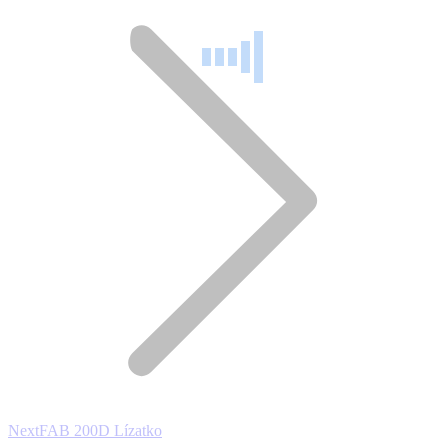
Next
Next
FAB 200D Lízatko
project: