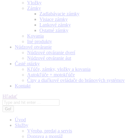
Vložky
Zámky
Zadlabávacie zámky
Visiace zámky
Lankové zámky
Ostatné zámky
Kovania
Iné produkty
Núdzové otváranie
Núdzové otváranie dverí
Núdzové otváranie áut
Časté otázky
Kľúče, zámky, vložky a kovania
Autokľúče + motokľúče
Čipy a diaľkové ovládače do bránových systémov
Kontakt
Search:
Hľadať
Úvod
Služby
Výroba, predaj a servis
Doprava a montáž