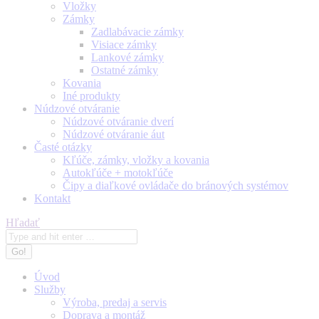
Vložky
Zámky
Zadlabávacie zámky
Visiace zámky
Lankové zámky
Ostatné zámky
Kovania
Iné produkty
Núdzové otváranie
Núdzové otváranie dverí
Núdzové otváranie áut
Časté otázky
Kľúče, zámky, vložky a kovania
Autokľúče + motokľúče
Čipy a diaľkové ovládače do bránových systémov
Kontakt
Search:
Hľadať
Úvod
Služby
Výroba, predaj a servis
Doprava a montáž