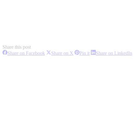
Share this post
Share
Share
Share
Sh
Share on Facebook
Share on X
Pin it
Share on LinkedIn
on
on
on
on
Project
Facebook
X
Pinterest
Li
navigation