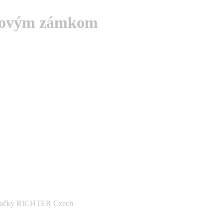
dovým zámkom
načky RICHTER Czech