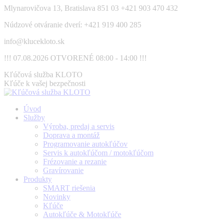
Skip
Mlynarovičova 13, Bratislava 851 03
+421 903 470 432
to
Núdzové otváranie dverí: +421 919 400 285
content
info@klucekloto.sk
!!! 07.08.2026 OTVORENÉ 08:00 - 14:00 !!!
Facebook
Kľúčová služba KLOTO
page
Kľúče k vašej bezpečnosti
opens
in
Úvod
new
Služby
window
Výroba, predaj a servis
Doprava a montáž
Programovanie autokľúčov
Servis k autokľúčom / motokľúčom
Frézovanie a rezanie
Gravírovanie
Produkty
SMART riešenia
Novinky
Kľúče
Autokľúče & Motokľúče