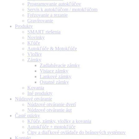
Programovanie autokľúčov
Servis k autokľúčom / motokľúčom
Frézovanie a rezanie
Gravírovanie
Produkty
SMART riešenia
Novinky
Kľúče
Autokľúče & Motokľúče
Vložky
Zámky
Zadlabávacie zámky
Visiace zámky
Lankové zámky
Ostatné zámky
Kovania
Iné produkty
Núdzové otváranie
Núdzové otváranie dverí
Núdzové otváranie áut
Časté otázky
Kľúče, zámky, vložky a kovania
Autokľúče + motokľúče
Čipy a diaľkové ovládače do bránových systémov
Kontakt