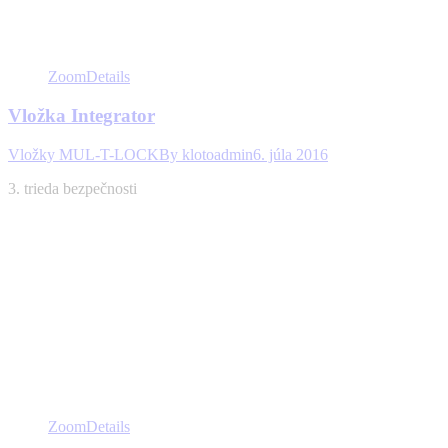
Zoom
Details
Vložka Integrator
Vložky MUL-T-LOCK
By
klotoadmin
6. júla 2016
3. trieda bezpečnosti
Zoom
Details