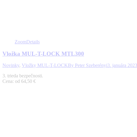
Zoom
Details
Vložka MUL-T-LOCK MTL300
Novinky
,
Vložky MUL-T-LOCK
By
Peter Szeberényi
3. januára 202
3. trieda bezpečnosti.
Cena: od 64,50 €