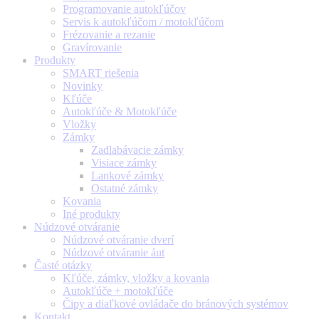
Programovanie autokľúčov
Servis k autokľúčom / motokľúčom
Frézovanie a rezanie
Gravírovanie
Produkty
SMART riešenia
Novinky
Kľúče
Autokľúče & Motokľúče
Vložky
Zámky
Zadlabávacie zámky
Visiace zámky
Lankové zámky
Ostatné zámky
Kovania
Iné produkty
Núdzové otváranie
Núdzové otváranie dverí
Núdzové otváranie áut
Časté otázky
Kľúče, zámky, vložky a kovania
Autokľúče + motokľúče
Čipy a diaľkové ovládače do bránových systémov
Kontakt