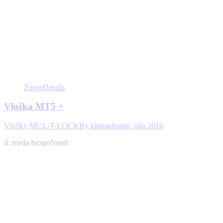
Zoom
Details
Vložka MT5 +
Vložky MUL-T-LOCK
By
klotoadmin
6. júla 2016
4. trieda bezpečnosti