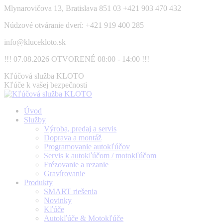
Skip
Mlynarovičova 13, Bratislava 851 03
+421 903 470 432
to
Núdzové otváranie dverí: +421 919 400 285
content
info@klucekloto.sk
!!! 07.08.2026 OTVORENÉ 08:00 - 14:00 !!!
Facebook
Kľúčová služba KLOTO
page
Kľúče k vašej bezpečnosti
opens
in
Úvod
new
Služby
window
Výroba, predaj a servis
Doprava a montáž
Programovanie autokľúčov
Servis k autokľúčom / motokľúčom
Frézovanie a rezanie
Gravírovanie
Produkty
SMART riešenia
Novinky
Kľúče
Autokľúče & Motokľúče