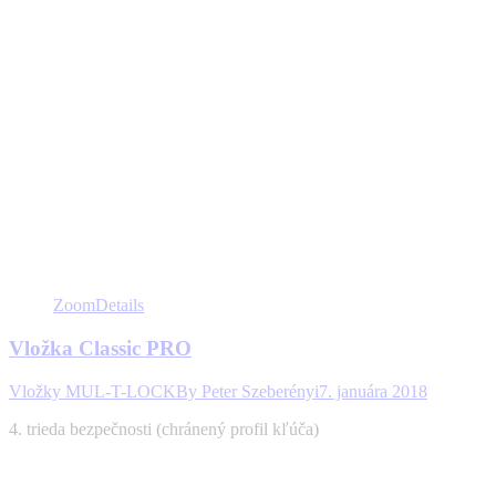
Zoom
Details
Vložka Classic PRO
Vložky MUL-T-LOCK
By
Peter Szeberényi
7. januára 2018
4. trieda bezpečnosti (chránený profil kľúča)