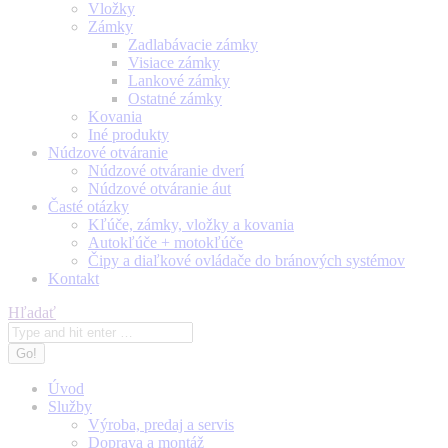
Vložky
Zámky
Zadlabávacie zámky
Visiace zámky
Lankové zámky
Ostatné zámky
Kovania
Iné produkty
Núdzové otváranie
Núdzové otváranie dverí
Núdzové otváranie áut
Časté otázky
Kľúče, zámky, vložky a kovania
Autokľúče + motokľúče
Čipy a diaľkové ovládače do bránových systémov
Kontakt
Search:
Hľadať
Úvod
Služby
Výroba, predaj a servis
Doprava a montáž