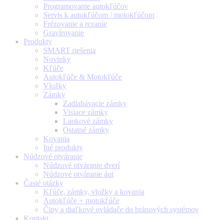
Programovanie autokľúčov
Servis k autokľúčom / motokľúčom
Frézovanie a rezanie
Gravírovanie
Produkty
SMART riešenia
Novinky
Kľúče
Autokľúče & Motokľúče
Vložky
Zámky
Zadlabávacie zámky
Visiace zámky
Lankové zámky
Ostatné zámky
Kovania
Iné produkty
Núdzové otváranie
Núdzové otváranie dverí
Núdzové otváranie áut
Časté otázky
Kľúče, zámky, vložky a kovania
Autokľúče + motokľúče
Čipy a diaľkové ovládače do bránových systémov
Kontakt