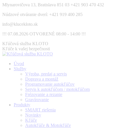
Skip
Mlynarovičova 13, Bratislava 851 03
+421 903 470 432
to
Núdzové otváranie dverí: +421 919 400 285
content
info@klucekloto.sk
!!! 07.08.2026 OTVORENÉ 08:00 - 14:00 !!!
Facebook
Kľúčová služba KLOTO
page
Kľúče k vašej bezpečnosti
opens
in
Úvod
new
Služby
window
Výroba, predaj a servis
Doprava a montáž
Programovanie autokľúčov
Servis k autokľúčom / motokľúčom
Frézovanie a rezanie
Gravírovanie
Produkty
SMART riešenia
Novinky
Kľúče
Autokľúče & Motokľúče