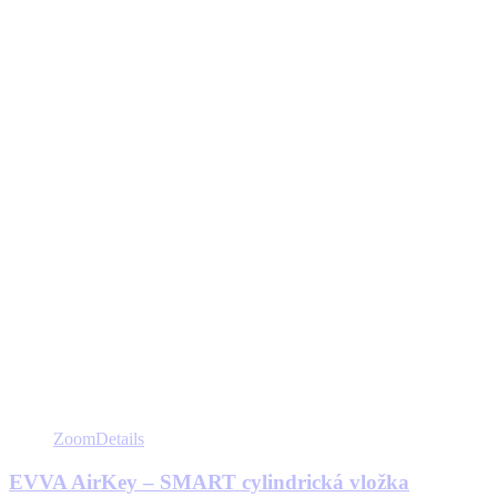
Zoom
Details
EVVA AirKey – SMART cylindrická vložka