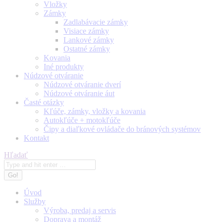
Vložky
Zámky
Zadlabávacie zámky
Visiace zámky
Lankové zámky
Ostatné zámky
Kovania
Iné produkty
Núdzové otváranie
Núdzové otváranie dverí
Núdzové otváranie áut
Časté otázky
Kľúče, zámky, vložky a kovania
Autokľúče + motokľúče
Čipy a diaľkové ovládače do bránových systémov
Kontakt
Search:
Hľadať
Úvod
Služby
Výroba, predaj a servis
Doprava a montáž