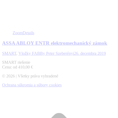
Zoom
Details
ASSA ABLOY ENTR elektromechanický zámok
SMART
,
Vložky FAB
By
Peter Szeberényi
26. decembra 2019
SMART riešenie
Cena: od 410,00 €
© 2026 | Všetky práva vyhradené
Ochrana súkromia a súbory cookies
t
T