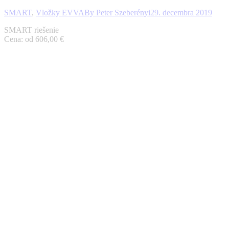
SMART
,
Vložky EVVA
By
Peter Szeberényi
29. decembra 2019
SMART riešenie
Cena: od 606,00 €