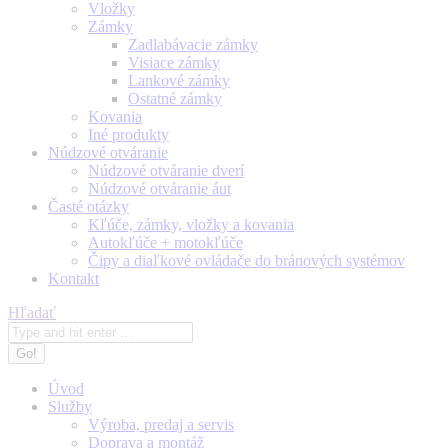
Vložky
Zámky
Zadlabávacie zámky
Visiace zámky
Lankové zámky
Ostatné zámky
Kovania
Iné produkty
Núdzové otváranie
Núdzové otváranie dverí
Núdzové otváranie áut
Časté otázky
Kľúče, zámky, vložky a kovania
Autokľúče + motokľúče
Čipy a diaľkové ovládače do bránových systémov
Kontakt
Search:
Hľadať
Úvod
Služby
Výroba, predaj a servis
Doprava a montáž