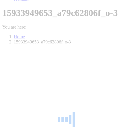
15933949653_a79c62806f_o-3
You are here:
Home
15933949653_a79c62806f_o-3