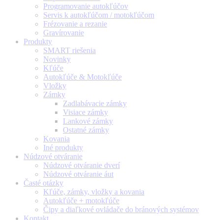
Programovanie autokľúčov
Servis k autokľúčom / motokľúčom
Frézovanie a rezanie
Gravírovanie
Produkty
SMART riešenia
Novinky
Kľúče
Autokľúče & Motokľúče
Vložky
Zámky
Zadlabávacie zámky
Visiace zámky
Lankové zámky
Ostatné zámky
Kovania
Iné produkty
Núdzové otváranie
Núdzové otváranie dverí
Núdzové otváranie áut
Časté otázky
Kľúče, zámky, vložky a kovania
Autokľúče + motokľúče
Čipy a diaľkové ovládače do bránových systémov
Kontakt