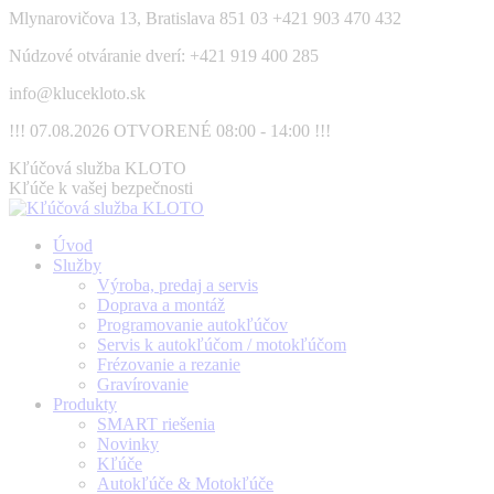
Skip
Mlynarovičova 13, Bratislava 851 03
+421 903 470 432
to
Núdzové otváranie dverí: +421 919 400 285
content
info@klucekloto.sk
!!! 07.08.2026 OTVORENÉ 08:00 - 14:00 !!!
Facebook
Kľúčová služba KLOTO
page
Kľúče k vašej bezpečnosti
opens
in
Úvod
new
Služby
window
Výroba, predaj a servis
Doprava a montáž
Programovanie autokľúčov
Servis k autokľúčom / motokľúčom
Frézovanie a rezanie
Gravírovanie
Produkty
SMART riešenia
Novinky
Kľúče
Autokľúče & Motokľúče