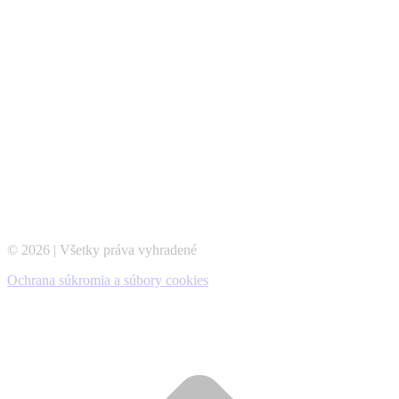
© 2026 | Všetky práva vyhradené
Ochrana súkromia a súbory cookies
t
T