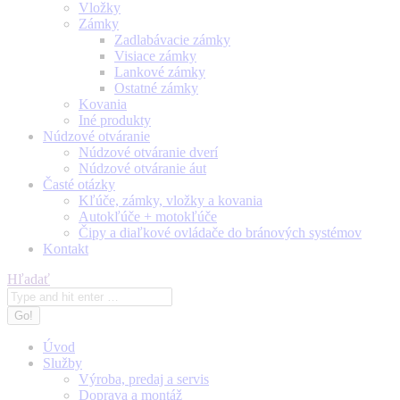
Vložky
Zámky
Zadlabávacie zámky
Visiace zámky
Lankové zámky
Ostatné zámky
Kovania
Iné produkty
Núdzové otváranie
Núdzové otváranie dverí
Núdzové otváranie áut
Časté otázky
Kľúče, zámky, vložky a kovania
Autokľúče + motokľúče
Čipy a diaľkové ovládače do bránových systémov
Kontakt
Search:
Hľadať
Úvod
Služby
Výroba, predaj a servis
Doprava a montáž