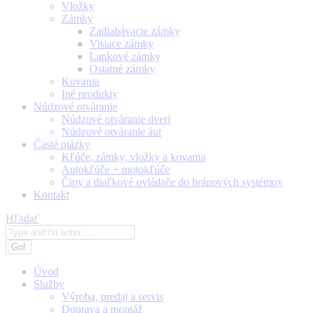
Vložky
Zámky
Zadlabávacie zámky
Visiace zámky
Lankové zámky
Ostatné zámky
Kovania
Iné produkty
Núdzové otváranie
Núdzové otváranie dverí
Núdzové otváranie áut
Časté otázky
Kľúče, zámky, vložky a kovania
Autokľúče + motokľúče
Čipy a diaľkové ovládače do bránových systémov
Kontakt
Search:
Hľadať
Úvod
Služby
Výroba, predaj a servis
Doprava a montáž