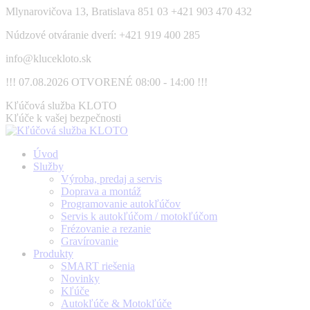
Skip
Mlynarovičova 13, Bratislava 851 03
+421 903 470 432
to
Núdzové otváranie dverí: +421 919 400 285
content
info@klucekloto.sk
!!! 07.08.2026 OTVORENÉ 08:00 - 14:00 !!!
Facebook
Kľúčová služba KLOTO
page
Kľúče k vašej bezpečnosti
opens
in
Úvod
new
Služby
window
Výroba, predaj a servis
Doprava a montáž
Programovanie autokľúčov
Servis k autokľúčom / motokľúčom
Frézovanie a rezanie
Gravírovanie
Produkty
SMART riešenia
Novinky
Kľúče
Autokľúče & Motokľúče