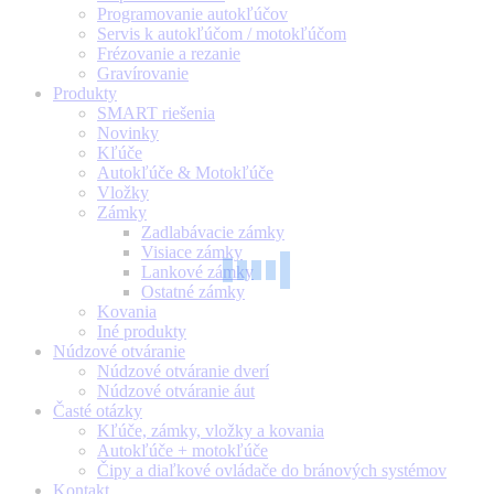
Programovanie autokľúčov
Servis k autokľúčom / motokľúčom
Frézovanie a rezanie
Gravírovanie
Produkty
SMART riešenia
Novinky
Kľúče
Autokľúče & Motokľúče
Vložky
Zámky
Zadlabávacie zámky
Visiace zámky
Lankové zámky
Ostatné zámky
Kovania
Iné produkty
Núdzové otváranie
Núdzové otváranie dverí
Núdzové otváranie áut
Časté otázky
Kľúče, zámky, vložky a kovania
Autokľúče + motokľúče
Čipy a diaľkové ovládače do bránových systémov
Kontakt