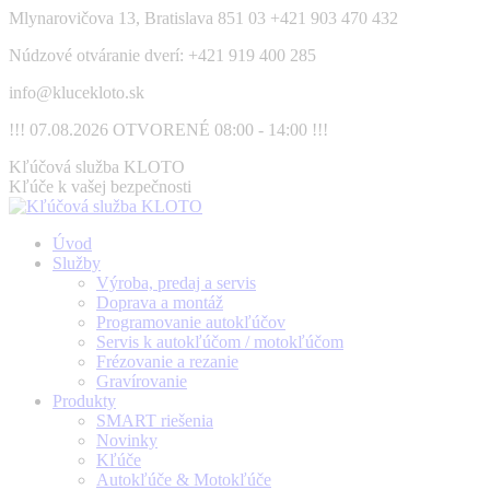
Skip
Mlynarovičova 13, Bratislava 851 03
+421 903 470 432
to
Núdzové otváranie dverí: +421 919 400 285
content
info@klucekloto.sk
!!! 07.08.2026 OTVORENÉ 08:00 - 14:00 !!!
Facebook
Kľúčová služba KLOTO
page
Kľúče k vašej bezpečnosti
opens
in
Úvod
new
Služby
window
Výroba, predaj a servis
Doprava a montáž
Programovanie autokľúčov
Servis k autokľúčom / motokľúčom
Frézovanie a rezanie
Gravírovanie
Produkty
SMART riešenia
Novinky
Kľúče
Autokľúče & Motokľúče