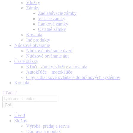
Vložky
Zámky
Zadlabávacie zámky
Visiace zámky
Lankové zámky
Ostatné zámky
Kovania
Iné produkty
Núdzové otváranie
Núdzové otváranie dverí
Núdzové otváranie áut
Časté otázky
Kľúče, zámky, vložky a kovania
Autokľúče + motokľúče
Čipy a diaľkové ovládače do bránových systémov
Kontakt
Search:
Hľadať
Úvod
Služby
Výroba, predaj a servis
Doprava a montáž