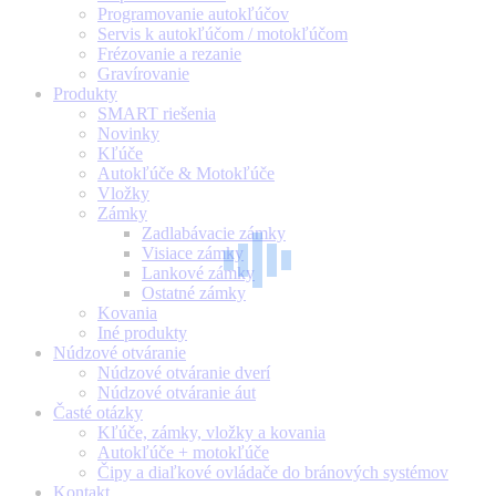
Programovanie autokľúčov
Servis k autokľúčom / motokľúčom
Frézovanie a rezanie
Gravírovanie
Produkty
SMART riešenia
Novinky
Kľúče
Autokľúče & Motokľúče
Vložky
Zámky
Zadlabávacie zámky
Visiace zámky
Lankové zámky
Ostatné zámky
Kovania
Iné produkty
Núdzové otváranie
Núdzové otváranie dverí
Núdzové otváranie áut
Časté otázky
Kľúče, zámky, vložky a kovania
Autokľúče + motokľúče
Čipy a diaľkové ovládače do bránových systémov
Kontakt