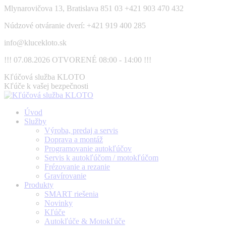
Skip
Mlynarovičova 13, Bratislava 851 03
+421 903 470 432
to
Núdzové otváranie dverí: +421 919 400 285
content
info@klucekloto.sk
!!! 07.08.2026 OTVORENÉ 08:00 - 14:00 !!!
Facebook
Kľúčová služba KLOTO
page
Kľúče k vašej bezpečnosti
opens
in
Úvod
new
Služby
window
Výroba, predaj a servis
Doprava a montáž
Programovanie autokľúčov
Servis k autokľúčom / motokľúčom
Frézovanie a rezanie
Gravírovanie
Produkty
SMART riešenia
Novinky
Kľúče
Autokľúče & Motokľúče