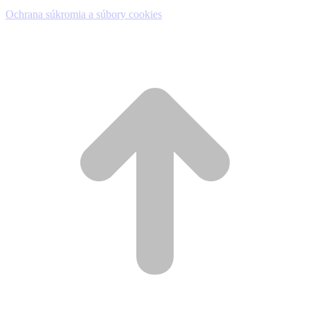
Ochrana súkromia a súbory cookies
t
T