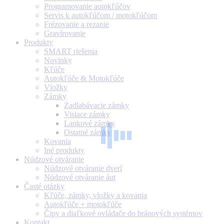
Programovanie autokľúčov
Servis k autokľúčom / motokľúčom
Frézovanie a rezanie
Gravírovanie
Produkty
SMART riešenia
Novinky
Kľúče
Autokľúče & Motokľúče
Vložky
Zámky
Zadlabávacie zámky
Visiace zámky
Lankové zámky
Ostatné zámky
Kovania
Iné produkty
Núdzové otváranie
Núdzové otváranie dverí
Núdzové otváranie áut
Časté otázky
Kľúče, zámky, vložky a kovania
Autokľúče + motokľúče
Čipy a diaľkové ovládače do bránových systémov
Kontakt