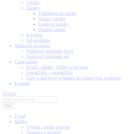
Vložky
Zámky
Zadlabávacie zámky
Visiace zámky
Lankové zámky
Ostatné zámky
Kovania
Iné produkty
Núdzové otváranie
Núdzové otváranie dverí
Núdzové otváranie áut
Časté otázky
Kľúče, zámky, vložky a kovania
Autokľúče + motokľúče
Čipy a diaľkové ovládače do bránových systémov
Kontakt
Search:
Hľadať
Úvod
Služby
Výroba, predaj a servis
Doprava a montáž