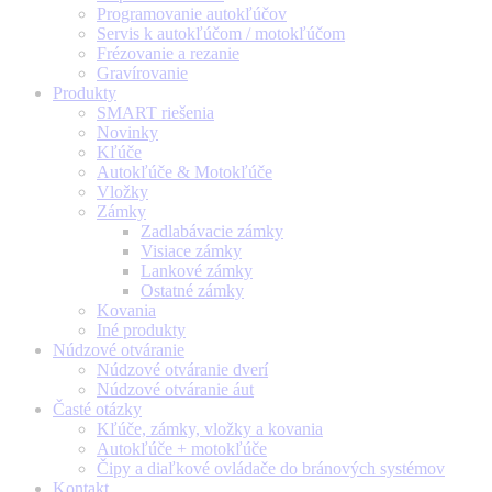
Programovanie autokľúčov
Servis k autokľúčom / motokľúčom
Frézovanie a rezanie
Gravírovanie
Produkty
SMART riešenia
Novinky
Kľúče
Autokľúče & Motokľúče
Vložky
Zámky
Zadlabávacie zámky
Visiace zámky
Lankové zámky
Ostatné zámky
Kovania
Iné produkty
Núdzové otváranie
Núdzové otváranie dverí
Núdzové otváranie áut
Časté otázky
Kľúče, zámky, vložky a kovania
Autokľúče + motokľúče
Čipy a diaľkové ovládače do bránových systémov
Kontakt