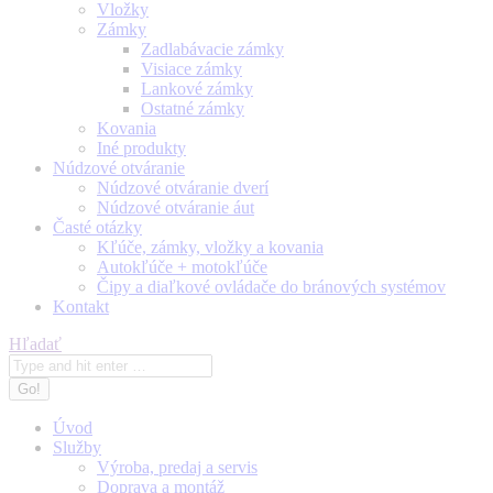
Vložky
Zámky
Zadlabávacie zámky
Visiace zámky
Lankové zámky
Ostatné zámky
Kovania
Iné produkty
Núdzové otváranie
Núdzové otváranie dverí
Núdzové otváranie áut
Časté otázky
Kľúče, zámky, vložky a kovania
Autokľúče + motokľúče
Čipy a diaľkové ovládače do bránových systémov
Kontakt
Search:
Hľadať
Úvod
Služby
Výroba, predaj a servis
Doprava a montáž