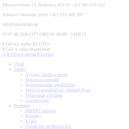
Skip
Mlynarovičova 13, Bratislava 851 03
+421 903 470 432
to
Núdzové otváranie dverí: +421 919 400 285
content
info@klucekloto.sk
!!! 07.08.2026 OTVORENÉ 08:00 - 14:00 !!!
Facebook
Kľúčová služba KLOTO
page
Kľúče k vašej bezpečnosti
opens
in
Úvod
new
Služby
window
Výroba, predaj a servis
Doprava a montáž
Programovanie autokľúčov
Servis k autokľúčom / motokľúčom
Frézovanie a rezanie
Gravírovanie
Produkty
SMART riešenia
Novinky
Kľúče
Autokľúče & Motokľúče