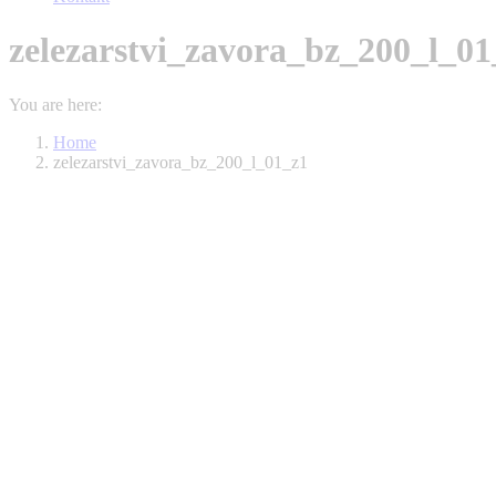
zelezarstvi_zavora_bz_200_l_01
You are here:
Home
zelezarstvi_zavora_bz_200_l_01_z1