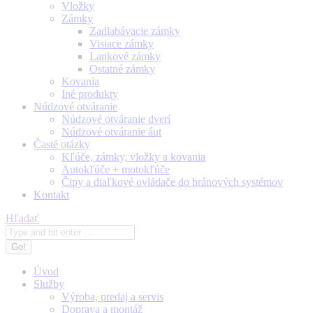
Vložky
Zámky
Zadlabávacie zámky
Visiace zámky
Lankové zámky
Ostatné zámky
Kovania
Iné produkty
Núdzové otváranie
Núdzové otváranie dverí
Núdzové otváranie áut
Časté otázky
Kľúče, zámky, vložky a kovania
Autokľúče + motokľúče
Čipy a diaľkové ovládače do bránových systémov
Kontakt
Search:
Hľadať
Úvod
Služby
Výroba, predaj a servis
Doprava a montáž