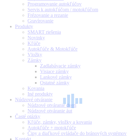
Programovanie autokľúčov
Servis k autokľúčom / motokľúčom
Frézovanie a rezanie
Gravírovanie
Produkty
SMART riešenia
Novinky
Kľúče
Autokľúče & Motokľúče
Vložky
Zámky
Zadlabávacie zámky
Visiace zámky
Lankové zámky
Ostatné zámky
Kovania
Iné produkty
Núdzové otváranie
Núdzové otváranie dverí
Núdzové otváranie áut
Časté otázky
Kľúče, zámky, vložky a kovania
Autokľúče + motokľúče
Čipy a diaľkové ovládače do bránových systémov
Kontakt