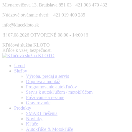
Skip
Mlynarovičova 13, Bratislava 851 03
+421 903 470 432
to
Núdzové otváranie dverí: +421 919 400 285
content
info@klucekloto.sk
!!! 07.08.2026 OTVORENÉ 08:00 - 14:00 !!!
Facebook
Kľúčová služba KLOTO
page
Kľúče k vašej bezpečnosti
opens
in
Úvod
new
Služby
window
Výroba, predaj a servis
Doprava a montáž
Programovanie autokľúčov
Servis k autokľúčom / motokľúčom
Frézovanie a rezanie
Gravírovanie
Produkty
SMART riešenia
Novinky
Kľúče
Autokľúče & Motokľúče