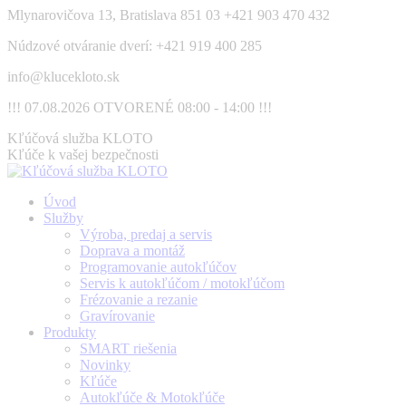
Skip
Mlynarovičova 13, Bratislava 851 03
+421 903 470 432
to
Núdzové otváranie dverí: +421 919 400 285
content
info@klucekloto.sk
!!! 07.08.2026 OTVORENÉ 08:00 - 14:00 !!!
Facebook
Kľúčová služba KLOTO
page
Kľúče k vašej bezpečnosti
opens
in
Úvod
new
Služby
window
Výroba, predaj a servis
Doprava a montáž
Programovanie autokľúčov
Servis k autokľúčom / motokľúčom
Frézovanie a rezanie
Gravírovanie
Produkty
SMART riešenia
Novinky
Kľúče
Autokľúče & Motokľúče