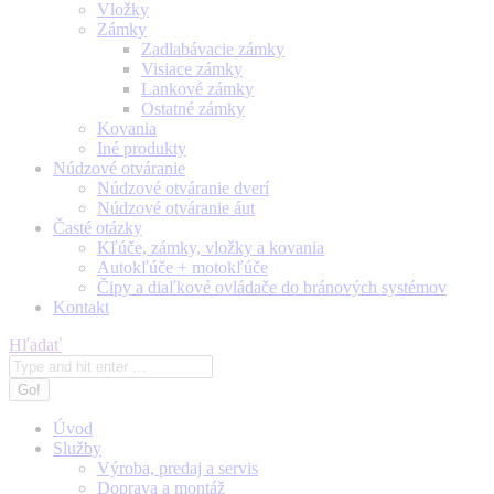
Vložky
Zámky
Zadlabávacie zámky
Visiace zámky
Lankové zámky
Ostatné zámky
Kovania
Iné produkty
Núdzové otváranie
Núdzové otváranie dverí
Núdzové otváranie áut
Časté otázky
Kľúče, zámky, vložky a kovania
Autokľúče + motokľúče
Čipy a diaľkové ovládače do bránových systémov
Kontakt
Search:
Hľadať
Úvod
Služby
Výroba, predaj a servis
Doprava a montáž