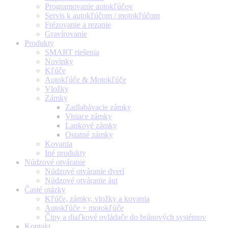
Programovanie autokľúčov
Servis k autokľúčom / motokľúčom
Frézovanie a rezanie
Gravírovanie
Produkty
SMART riešenia
Novinky
Kľúče
Autokľúče & Motokľúče
Vložky
Zámky
Zadlabávacie zámky
Visiace zámky
Lankové zámky
Ostatné zámky
Kovania
Iné produkty
Núdzové otváranie
Núdzové otváranie dverí
Núdzové otváranie áut
Časté otázky
Kľúče, zámky, vložky a kovania
Autokľúče + motokľúče
Čipy a diaľkové ovládače do bránových systémov
Kontakt