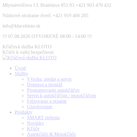
Skip
Mlynarovičova 13, Bratislava 851 03
+421 903 470 432
to
Núdzové otváranie dverí: +421 919 400 285
content
info@klucekloto.sk
!!! 07.08.2026 OTVORENÉ 08:00 - 14:00 !!!
Facebook
Kľúčová služba KLOTO
page
Kľúče k vašej bezpečnosti
opens
in
Úvod
new
Služby
window
Výroba, predaj a servis
Doprava a montáž
Programovanie autokľúčov
Servis k autokľúčom / motokľúčom
Frézovanie a rezanie
Gravírovanie
Produkty
SMART riešenia
Novinky
Kľúče
Autokľúče & Motokľúče