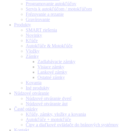
Programovanie autokľúčov
Servis k autokľúčom / motokľúčom
Frézovanie a rezanie
Gravírovanie
Produkty
SMART riešenia
Novinky
Kľúče
Autokľúče & Motokľúče
Vložky
Zámky
Zadlabávacie zámky
Visiace zámky
Lankové zámky
Ostatné zámky
Kovania
Iné produkty
Núdzové otváranie
Núdzové otváranie dverí
Núdzové otváranie áut
Časté otázky
Kľúče, zámky, vložky a kovania
Autokľúče + motokľúče
Čipy a diaľkové ovládače do bránových systémov
Kontakt