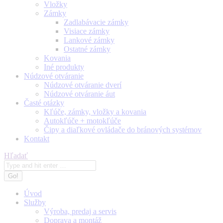
Vložky
Zámky
Zadlabávacie zámky
Visiace zámky
Lankové zámky
Ostatné zámky
Kovania
Iné produkty
Núdzové otváranie
Núdzové otváranie dverí
Núdzové otváranie áut
Časté otázky
Kľúče, zámky, vložky a kovania
Autokľúče + motokľúče
Čipy a diaľkové ovládače do bránových systémov
Kontakt
Search:
Hľadať
Úvod
Služby
Výroba, predaj a servis
Doprava a montáž