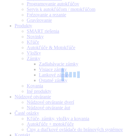
Programovanie autokľúčov
Servis k autokľúčom / motokľúčom
Frézovanie a rezanie
Gravírovanie
Produkty
SMART riešenia
Novinky
Kľúče
Autokľúče & Motokľúče
Vložky
Zámky
Zadlabávacie zámky
Visiace zámky
Lankové zámky
Ostatné zámky
Kovania
Iné produkty
Núdzové otváranie
Núdzové otváranie dverí
Núdzové otváranie áut
Časté otázky
Kľúče, zámky, vložky a kovania
Autokľúče + motokľúče
Čipy a diaľkové ovládače do bránových systémov
Kontakt