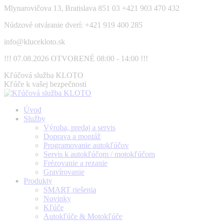
Skip
Mlynarovičova 13, Bratislava 851 03
+421 903 470 432
to
Núdzové otváranie dverí: +421 919 400 285
content
info@klucekloto.sk
!!! 07.08.2026 OTVORENÉ 08:00 - 14:00 !!!
Facebook
Kľúčová služba KLOTO
page
Kľúče k vašej bezpečnosti
opens
in
Úvod
new
Služby
window
Výroba, predaj a servis
Doprava a montáž
Programovanie autokľúčov
Servis k autokľúčom / motokľúčom
Frézovanie a rezanie
Gravírovanie
Produkty
SMART riešenia
Novinky
Kľúče
Autokľúče & Motokľúče