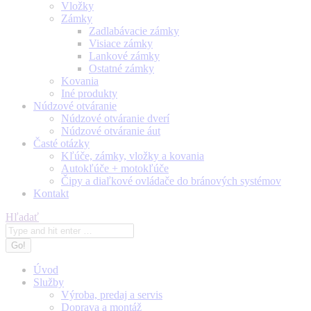
Vložky
Zámky
Zadlabávacie zámky
Visiace zámky
Lankové zámky
Ostatné zámky
Kovania
Iné produkty
Núdzové otváranie
Núdzové otváranie dverí
Núdzové otváranie áut
Časté otázky
Kľúče, zámky, vložky a kovania
Autokľúče + motokľúče
Čipy a diaľkové ovládače do bránových systémov
Kontakt
Search:
Hľadať
Úvod
Služby
Výroba, predaj a servis
Doprava a montáž