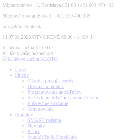
Skip
Mlynarovičova 13, Bratislava 851 03
+421 903 470 432
to
Núdzové otváranie dverí: +421 919 400 285
content
info@klucekloto.sk
!!! 07.08.2026 OTVORENÉ 08:00 - 14:00 !!!
Facebook
Kľúčová služba KLOTO
page
Kľúče k vašej bezpečnosti
opens
in
Úvod
new
Služby
window
Výroba, predaj a servis
Doprava a montáž
Programovanie autokľúčov
Servis k autokľúčom / motokľúčom
Frézovanie a rezanie
Gravírovanie
Produkty
SMART riešenia
Novinky
Kľúče
Autokľúče & Motokľúče