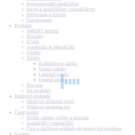
Programovanie autokľúčov
Servis k autokľúčom / motokľúčom
Frézovanie a rezanie
Gravírovanie
Produkty
SMART riešenia
Novinky
Kľúče
Autokľúče & Motokľúče
Vložky
Zámky
Zadlabávacie zámky
Visiace zámky
Lankové zámky
Ostatné zámky
Kovania
Iné produkty
Núdzové otváranie
Núdzové otváranie dverí
Núdzové otváranie áut
Časté otázky
Kľúče, zámky, vložky a kovania
Autokľúče + motokľúče
Čipy a diaľkové ovládače do bránových systémov
Kontakt