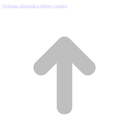
Ochrana súkromia a súbory cookies
t
T