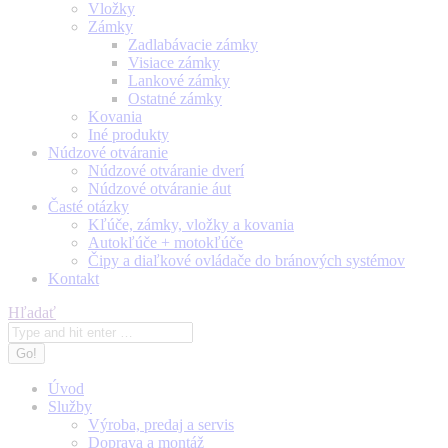
Vložky
Zámky
Zadlabávacie zámky
Visiace zámky
Lankové zámky
Ostatné zámky
Kovania
Iné produkty
Núdzové otváranie
Núdzové otváranie dverí
Núdzové otváranie áut
Časté otázky
Kľúče, zámky, vložky a kovania
Autokľúče + motokľúče
Čipy a diaľkové ovládače do bránových systémov
Kontakt
Search:
Hľadať
Úvod
Služby
Výroba, predaj a servis
Doprava a montáž