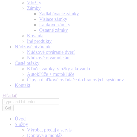
Vložky
Zámky
Zadlabávacie zámky
Visiace zámky
Lankové zámky
Ostatné zámky
Kovania
Iné produkty
Núdzové otváranie
Núdzové otváranie dverí
Núdzové otváranie áut
Časté otázky
Kľúče, zámky, vložky a kovania
Autokľúče + motokľúče
Čipy a diaľkové ovládače do bránových systémov
Kontakt
Search:
Hľadať
Úvod
Služby
Výroba, predaj a servis
Doprava a montáž