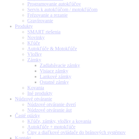
Programovanie autokľúčov
Servis k autokľúčom / motokľúčom
Frézovanie a rezanie
Gravírovanie
Produkty
SMART riešenia
Novinky
Kľúče
Autokľúče & Motokľúče
Vložky
Zámky
Zadlabávacie zámky
Visiace zámky
Lankové zámky
Ostatné zámky
Kovania
Iné produkty
Núdzové otváranie
Núdzové otváranie dverí
Núdzové otváranie áut
Časté otázky
Kľúče, zámky, vložky a kovania
Autokľúče + motokľúče
Čipy a diaľkové ovládače do bránových systémov
Kontakt