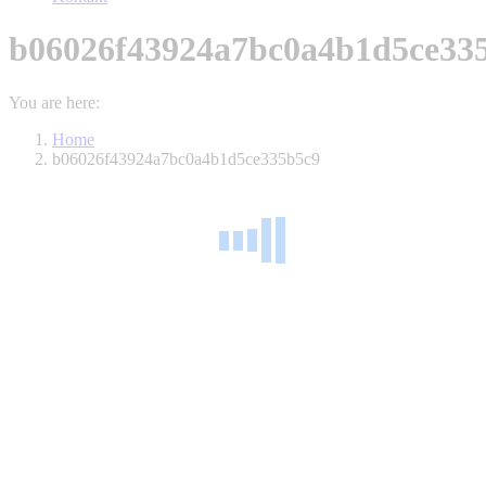
b06026f43924a7bc0a4b1d5ce33
You are here:
Home
b06026f43924a7bc0a4b1d5ce335b5c9