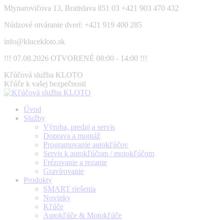
Skip
Mlynarovičova 13, Bratislava 851 03
+421 903 470 432
to
Núdzové otváranie dverí: +421 919 400 285
content
info@klucekloto.sk
!!! 07.08.2026 OTVORENÉ 08:00 - 14:00 !!!
Facebook
Kľúčová služba KLOTO
page
Kľúče k vašej bezpečnosti
opens
in
Úvod
new
Služby
window
Výroba, predaj a servis
Doprava a montáž
Programovanie autokľúčov
Servis k autokľúčom / motokľúčom
Frézovanie a rezanie
Gravírovanie
Produkty
SMART riešenia
Novinky
Kľúče
Autokľúče & Motokľúče