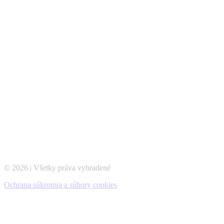
© 2026 | Všetky práva vyhradené
Ochrana súkromia a súbory cookies
t
T