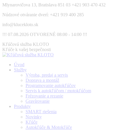
Skip
Mlynarovičova 13, Bratislava 851 03
+421 903 470 432
to
Núdzové otváranie dverí: +421 919 400 285
content
info@klucekloto.sk
!!! 07.08.2026 OTVORENÉ 08:00 - 14:00 !!!
Facebook
Kľúčová služba KLOTO
page
Kľúče k vašej bezpečnosti
opens
in
Úvod
new
Služby
window
Výroba, predaj a servis
Doprava a montáž
Programovanie autokľúčov
Servis k autokľúčom / motokľúčom
Frézovanie a rezanie
Gravírovanie
Produkty
SMART riešenia
Novinky
Kľúče
Autokľúče & Motokľúče