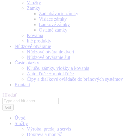
Vložky
Zámky
Zadlabávacie zámky
Visiace zámky
Lankové zámky
Ostatné zámky
Kovania
Iné produkty
Núdzové otváranie
Núdzové otváranie dverí
Núdzové otváranie áut
Časté otázky
Kľúče, zámky, vložky a kovania
Autokľúče + motokľúče
Čipy a diaľkové ovládače do bránových systémov
Kontakt
Search:
Hľadať
Úvod
Služby
Výroba, predaj a servis
Doprava a montáž