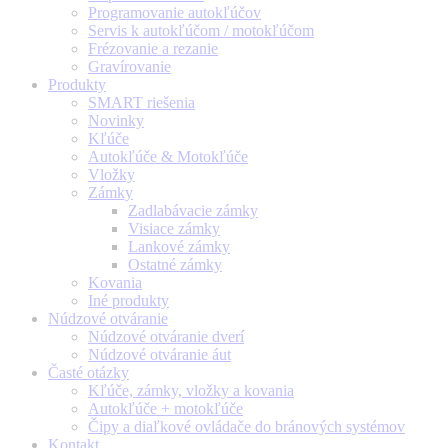
Programovanie autokľúčov
Servis k autokľúčom / motokľúčom
Frézovanie a rezanie
Gravírovanie
Produkty
SMART riešenia
Novinky
Kľúče
Autokľúče & Motokľúče
Vložky
Zámky
Zadlabávacie zámky
Visiace zámky
Lankové zámky
Ostatné zámky
Kovania
Iné produkty
Núdzové otváranie
Núdzové otváranie dverí
Núdzové otváranie áut
Časté otázky
Kľúče, zámky, vložky a kovania
Autokľúče + motokľúče
Čipy a diaľkové ovládače do bránových systémov
Kontakt