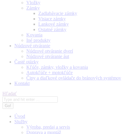
Vložky
Zámky
Zadlabávacie zámky
Visiace zámky
Lankové zámky
Ostatné zámky
Kovania
Iné produkty
Núdzové otváranie
Núdzové otváranie dverí
Núdzové otváranie áut
Časté otázky
Kľúče, zámky, vložky a kovania
Autokľúče + motokľúče
Čipy a diaľkové ovládače do bránových systémov
Kontakt
Search:
Hľadať
Úvod
Služby
Výroba, predaj a servis
Doprava a montáž