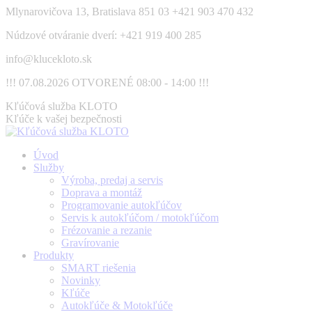
Skip
Mlynarovičova 13, Bratislava 851 03
+421 903 470 432
to
Núdzové otváranie dverí: +421 919 400 285
content
info@klucekloto.sk
!!! 07.08.2026 OTVORENÉ 08:00 - 14:00 !!!
Facebook
Kľúčová služba KLOTO
page
Kľúče k vašej bezpečnosti
opens
in
Úvod
new
Služby
window
Výroba, predaj a servis
Doprava a montáž
Programovanie autokľúčov
Servis k autokľúčom / motokľúčom
Frézovanie a rezanie
Gravírovanie
Produkty
SMART riešenia
Novinky
Kľúče
Autokľúče & Motokľúče