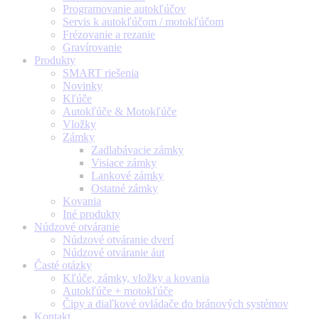
Programovanie autokľúčov
Servis k autokľúčom / motokľúčom
Frézovanie a rezanie
Gravírovanie
Produkty
SMART riešenia
Novinky
Kľúče
Autokľúče & Motokľúče
Vložky
Zámky
Zadlabávacie zámky
Visiace zámky
Lankové zámky
Ostatné zámky
Kovania
Iné produkty
Núdzové otváranie
Núdzové otváranie dverí
Núdzové otváranie áut
Časté otázky
Kľúče, zámky, vložky a kovania
Autokľúče + motokľúče
Čipy a diaľkové ovládače do bránových systémov
Kontakt