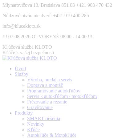
Skip
Mlynarovičova 13, Bratislava 851 03
+421 903 470 432
to
Núdzové otváranie dverí: +421 919 400 285
content
info@klucekloto.sk
!!! 07.08.2026 OTVORENÉ 08:00 - 14:00 !!!
Facebook
Kľúčová služba KLOTO
page
Kľúče k vašej bezpečnosti
opens
in
Úvod
new
Služby
window
Výroba, predaj a servis
Doprava a montáž
Programovanie autokľúčov
Servis k autokľúčom / motokľúčom
Frézovanie a rezanie
Gravírovanie
Produkty
SMART riešenia
Novinky
Kľúče
Autokľúče & Motokľúče