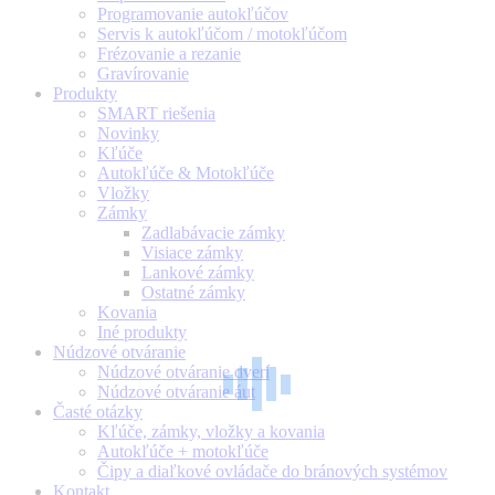
Programovanie autokľúčov
Servis k autokľúčom / motokľúčom
Frézovanie a rezanie
Gravírovanie
Produkty
SMART riešenia
Novinky
Kľúče
Autokľúče & Motokľúče
Vložky
Zámky
Zadlabávacie zámky
Visiace zámky
Lankové zámky
Ostatné zámky
Kovania
Iné produkty
Núdzové otváranie
Núdzové otváranie dverí
Núdzové otváranie áut
Časté otázky
Kľúče, zámky, vložky a kovania
Autokľúče + motokľúče
Čipy a diaľkové ovládače do bránových systémov
Kontakt