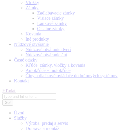
Vložky
Zámky
Zadlabávacie zámky
Visiace zámky
Lankové zámky
Ostatné zámky
Kovania
Iné produkty
Núdzové otváranie
Núdzové otváranie dverí
Núdzové otváranie áut
Časté otázky
Kľúče, zámky, vložky a kovania
Autokľúče + motokľúče
Čipy a diaľkové ovládače do bránových systémov
Kontakt
Search:
Hľadať
Úvod
Služby
Výroba, predaj a servis
Doprava a montáž