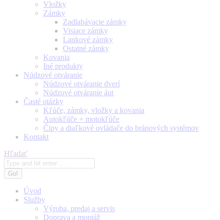
Vložky
Zámky
Zadlabávacie zámky
Visiace zámky
Lankové zámky
Ostatné zámky
Kovania
Iné produkty
Núdzové otváranie
Núdzové otváranie dverí
Núdzové otváranie áut
Časté otázky
Kľúče, zámky, vložky a kovania
Autokľúče + motokľúče
Čipy a diaľkové ovládače do bránových systémov
Kontakt
Search:
Hľadať
Úvod
Služby
Výroba, predaj a servis
Doprava a montáž