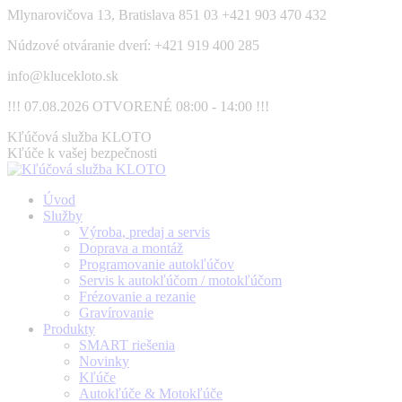
Skip
Mlynarovičova 13, Bratislava 851 03
+421 903 470 432
to
Núdzové otváranie dverí: +421 919 400 285
content
info@klucekloto.sk
!!! 07.08.2026 OTVORENÉ 08:00 - 14:00 !!!
Facebook
Kľúčová služba KLOTO
page
Kľúče k vašej bezpečnosti
opens
in
Úvod
new
Služby
window
Výroba, predaj a servis
Doprava a montáž
Programovanie autokľúčov
Servis k autokľúčom / motokľúčom
Frézovanie a rezanie
Gravírovanie
Produkty
SMART riešenia
Novinky
Kľúče
Autokľúče & Motokľúče