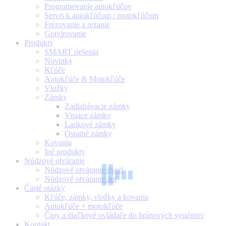
Programovanie autokľúčov
Servis k autokľúčom / motokľúčom
Frézovanie a rezanie
Gravírovanie
Produkty
SMART riešenia
Novinky
Kľúče
Autokľúče & Motokľúče
Vložky
Zámky
Zadlabávacie zámky
Visiace zámky
Lankové zámky
Ostatné zámky
Kovania
Iné produkty
Núdzové otváranie
Núdzové otváranie dverí
Núdzové otváranie áut
Časté otázky
Kľúče, zámky, vložky a kovania
Autokľúče + motokľúče
Čipy a diaľkové ovládače do bránových systémov
Kontakt