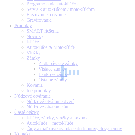
Programovanie autokľúčov
Servis k autokľúčom / motokľúčom
Frézovanie a rezanie
Gravírovanie
Produkty
SMART riešenia
Novinky
Kľúče
Autokľúče & Motokľúče
Vložky
Zámky
Zadlabávacie zámky
Visiace zámky
Lankové zámky
Ostatné zámky
Kovania
Iné produkty
Núdzové otváranie
Núdzové otváranie dverí
Núdzové otváranie áut
Časté otázky
Kľúče, zámky, vložky a kovania
Autokľúče + motokľúče
Čipy a diaľkové ovládače do bránových systémov
Kontakt