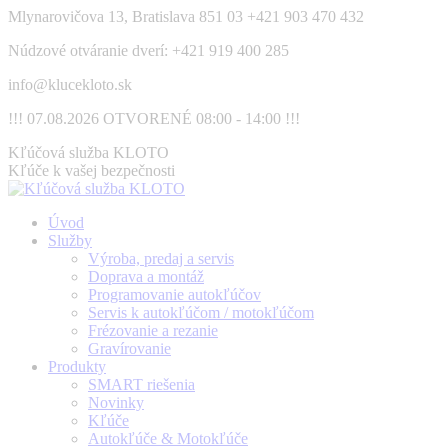
Skip
Mlynarovičova 13, Bratislava 851 03
+421 903 470 432
to
Núdzové otváranie dverí: +421 919 400 285
content
info@klucekloto.sk
!!! 07.08.2026 OTVORENÉ 08:00 - 14:00 !!!
Facebook
Kľúčová služba KLOTO
page
Kľúče k vašej bezpečnosti
opens
in
Úvod
new
Služby
window
Výroba, predaj a servis
Doprava a montáž
Programovanie autokľúčov
Servis k autokľúčom / motokľúčom
Frézovanie a rezanie
Gravírovanie
Produkty
SMART riešenia
Novinky
Kľúče
Autokľúče & Motokľúče