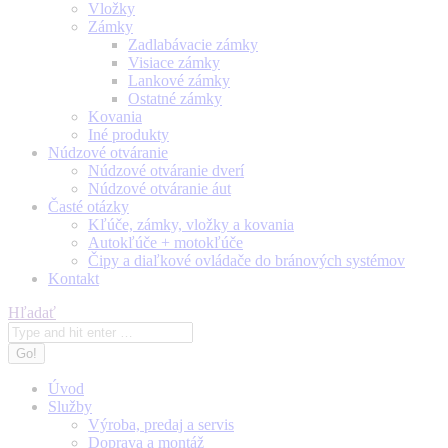
Vložky
Zámky
Zadlabávacie zámky
Visiace zámky
Lankové zámky
Ostatné zámky
Kovania
Iné produkty
Núdzové otváranie
Núdzové otváranie dverí
Núdzové otváranie áut
Časté otázky
Kľúče, zámky, vložky a kovania
Autokľúče + motokľúče
Čipy a diaľkové ovládače do bránových systémov
Kontakt
Search:
Hľadať
Úvod
Služby
Výroba, predaj a servis
Doprava a montáž