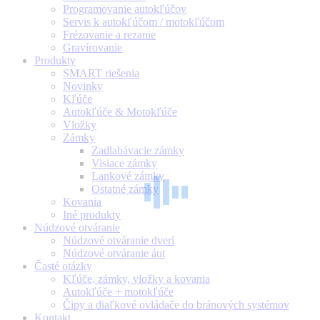
Programovanie autokľúčov
Servis k autokľúčom / motokľúčom
Frézovanie a rezanie
Gravírovanie
Produkty
SMART riešenia
Novinky
Kľúče
Autokľúče & Motokľúče
Vložky
Zámky
Zadlabávacie zámky
Visiace zámky
Lankové zámky
Ostatné zámky
Kovania
Iné produkty
Núdzové otváranie
Núdzové otváranie dverí
Núdzové otváranie áut
Časté otázky
Kľúče, zámky, vložky a kovania
Autokľúče + motokľúče
Čipy a diaľkové ovládače do bránových systémov
Kontakt