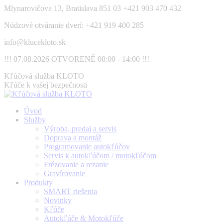
Skip
Mlynarovičova 13, Bratislava 851 03
+421 903 470 432
to
Núdzové otváranie dverí: +421 919 400 285
content
info@klucekloto.sk
!!! 07.08.2026 OTVORENÉ 08:00 - 14:00 !!!
Facebook
Kľúčová služba KLOTO
page
Kľúče k vašej bezpečnosti
opens
in
Úvod
new
Služby
window
Výroba, predaj a servis
Doprava a montáž
Programovanie autokľúčov
Servis k autokľúčom / motokľúčom
Frézovanie a rezanie
Gravírovanie
Produkty
SMART riešenia
Novinky
Kľúče
Autokľúče & Motokľúče