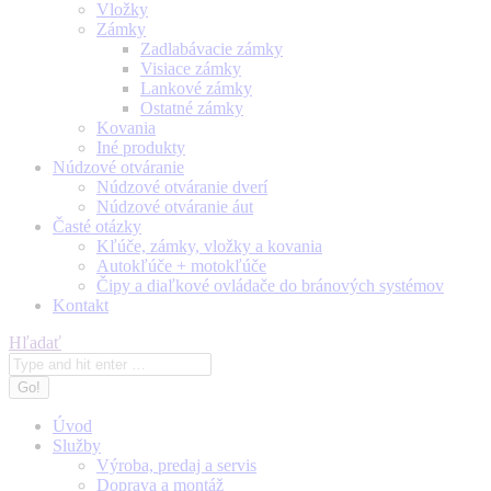
Vložky
Zámky
Zadlabávacie zámky
Visiace zámky
Lankové zámky
Ostatné zámky
Kovania
Iné produkty
Núdzové otváranie
Núdzové otváranie dverí
Núdzové otváranie áut
Časté otázky
Kľúče, zámky, vložky a kovania
Autokľúče + motokľúče
Čipy a diaľkové ovládače do bránových systémov
Kontakt
Search:
Hľadať
Úvod
Služby
Výroba, predaj a servis
Doprava a montáž