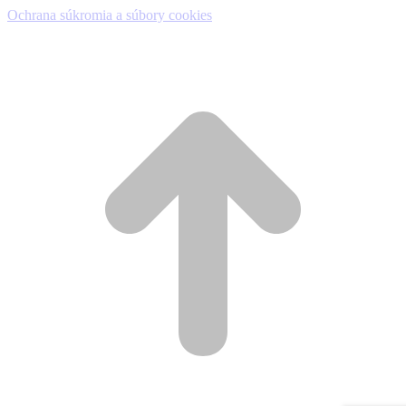
Ochrana súkromia a súbory cookies
t
T